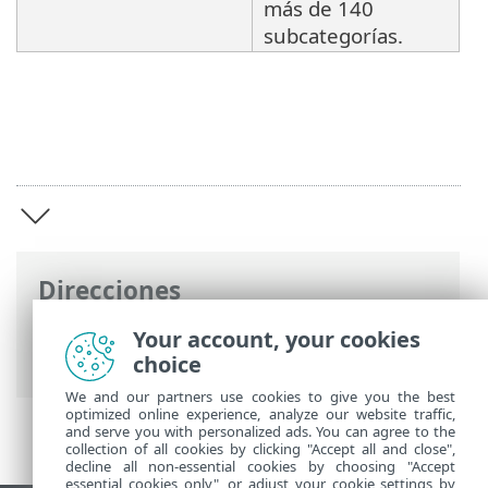
más de 140
subcategorías.
Direcciones
Ayuda en línea de ESET
>
ESET Endpoint
Your account, your cookies
Security
>
Visión general
choice
We and our partners use cookies to give you the best
optimized online experience, analyze our website traffic,
and serve you with personalized ads. You can agree to the
collection of all cookies by clicking "Accept all and close",
decline all non-essential cookies by choosing "Accept
essential cookies only", or adjust your cookie settings by