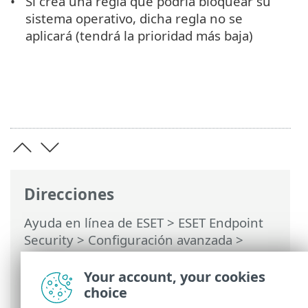
Si crea una regla que podría bloquear su
sistema operativo, dicha regla no se
aplicará (tendrá la prioridad más baja)
Direcciones
Ayuda en línea de ESET
>
ESET Endpoint
Security
>
Configuración avanzada
>
Protecciones
>
HIPS: Sistema de
prevención de intrusiones del host
>
Your account, your cookies
Gestión de reglas de HIPS
choice