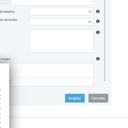
d
h
y
y
e
o
s
e
e