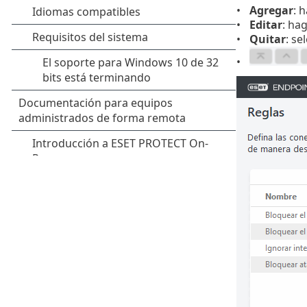
Agregar
: 
Editar
: ha
Quitar
: se