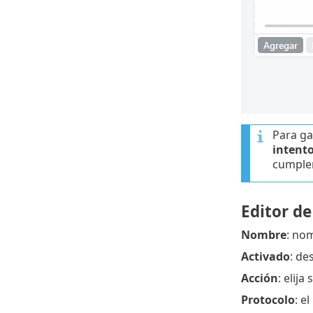
Para ga
intent
cumplen
Editor de
Nombre
: nom
Activado
: de
Acción
: elija
Protocolo
: e