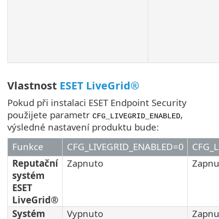
Vlastnost
ESET LiveGrid®
Pokud při instalaci ESET Endpoint Security
použijete parametr
,
CFG_LIVEGRID_ENABLED
výsledné nastavení produktu bude:
Funkce
CFG_LIVEGRID_ENABLED=0
CFG_L
Reputační
Zapnuto
Zapnu
systém
ESET
LiveGrid®
Systém
Vypnuto
Zapnu