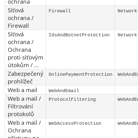
ochrana
Síťová
Firewall
Network
ochrana /
Firewall
Síťová
IdsAndBotnetProtection
Network
ochrana /
Ochrana
proti síťovým
útokům / …
Zabezpečený
OnlinePaymentProtection
WebAndE
prohlížeč
Web a mail
WebAndEmail
Web a mail /
ProtocolFiltering
WebAndE
Filtrování
protokolů
Web a mail /
WebAccessProtection
WebAndE
Ochrana
přístupu na