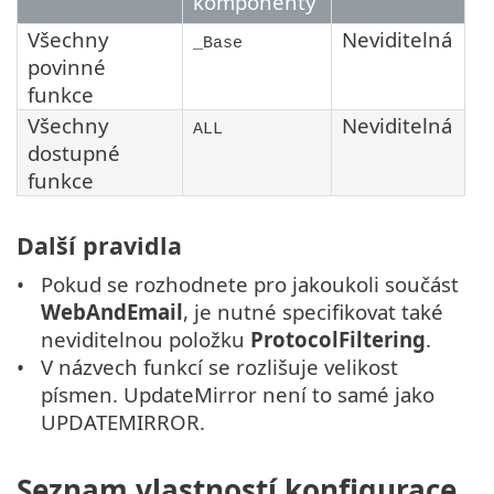
komponenty
Všechny
Neviditelná
_Base
povinné
funkce
Všechny
Neviditelná
ALL
dostupné
funkce
Další pravidla
Pokud se rozhodnete pro jakoukoli součást
WebAndEmail
, je nutné specifikovat také
neviditelnou položku
ProtocolFiltering
.
V názvech funkcí se rozlišuje velikost
písmen. UpdateMirror není to samé jako
UPDATEMIRROR.
Seznam vlastností konfigurace