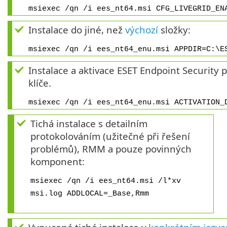
msiexec /qn /i ees_nt64.msi CFG_LIVEGRID_EN
Instalace do jiné, než
výchozí
složky:
msiexec /qn /i ees_nt64_enu.msi APPDIR=C:\E
Instalace a aktivace ESET Endpoint Security 
klíče.
msiexec /qn /i ees_nt64_enu.msi ACTIVATION_
Tichá instalace s detailním
protokolováním (užitečné při řešení
problémů), RMM a pouze povinných
komponent:
msiexec /qn /i ees_nt64.msi /l*xv
msi.log ADDLOCAL=_Base,Rmm