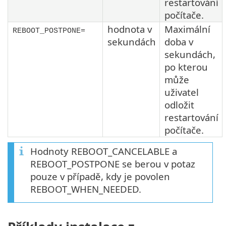
restartování
počítače.
hodnota v
Maximální
REBOOT_POSTPONE=
sekundách
doba v
sekundách,
po kterou
může
uživatel
odložit
restartování
počítače.
Hodnoty REBOOT_CANCELABLE a
REBOOT_POSTPONE se berou v potaz
pouze v případě, kdy je povolen
REBOOT_WHEN_NEEDED.