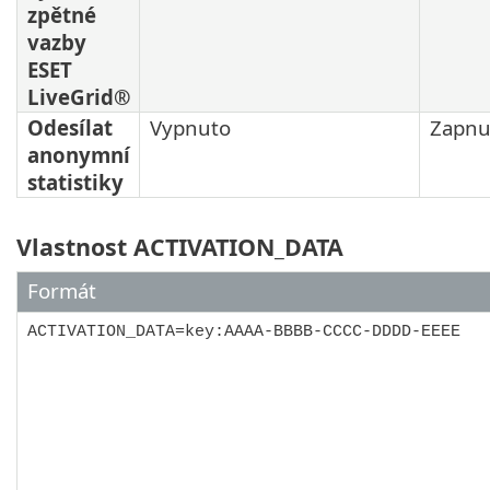
zpětné
vazby
ESET
LiveGrid®
Odesílat
Vypnuto
Zapnu
anonymní
statistiky
Vlastnost ACTIVATION_DATA
Formát
ACTIVATION_DATA=key:AAAA-BBBB-CCCC-DDDD-EEEE