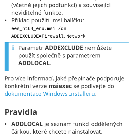
(včetně jejich podfunkcí) a související
neviditelné funkce.
Příklad použití .msi balíčku:
ees_nt64_enu.msi /qn
ADDEXCLUDE=Firewall,Network
Parametr
ADDEXCLUDE
nemůžete
použít společně s parametrem
ADDLOCAL
.
Pro více informací, jaké přepínače podporuje
konkrétní verze
msiexec
se podívejte do
dokumentace Windows Installeru
.
Pravidla
ADDLOCAL
je seznam funkcí oddělených
čárkou, které chcete nainstalovat.