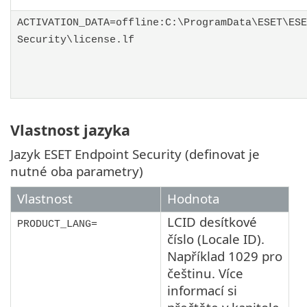
ACTIVATION_DATA=offline:C:\ProgramData\ESET\ESE
Security\license.lf
Vlastnost jazyka
Jazyk ESET Endpoint Security (definovat je
nutné oba parametry)
Vlastnost
Hodnota
LCID desítkové
PRODUCT_LANG=
číslo (Locale ID).
Například 1029 pro
češtinu. Více
informací si