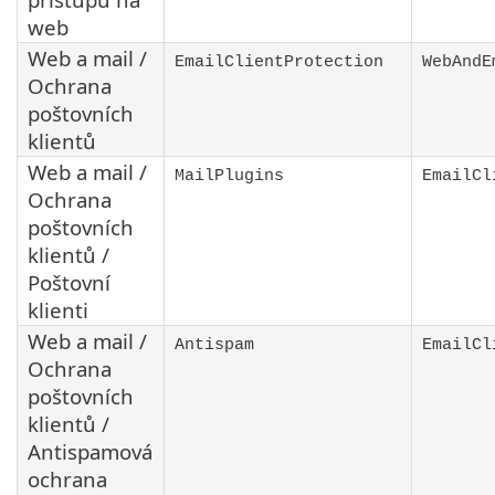
web
Web a mail /
EmailClientProtection
WebAndE
Ochrana
poštovních
klientů
Web a mail /
MailPlugins
EmailCl
Ochrana
poštovních
klientů /
Poštovní
klienti
Web a mail /
Antispam
EmailCl
Ochrana
poštovních
klientů /
Antispamová
ochrana