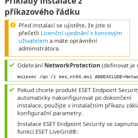
Příklady instalace z
příkazového řádku
Před instalací se ujistěte, že jste si
přečetli
Licenční ujednání s koncovým
uživatelem
a máte oprávnění
administrátora.
Odebrání
NetworkProtection
(definovat je
msiexec /qn /i ees_nt64.msi ADDEXCLUDE=Netw
Pokud chcete produkt ESET Endpoint Securit
automaticky nakonfigurovat po dokončení
instalace, použijte v instalačním příkazu zákl
konfigurační parametry.
Instalace ESET Endpoint Security se zapnuto
funkcí ESET LiveGrid®: