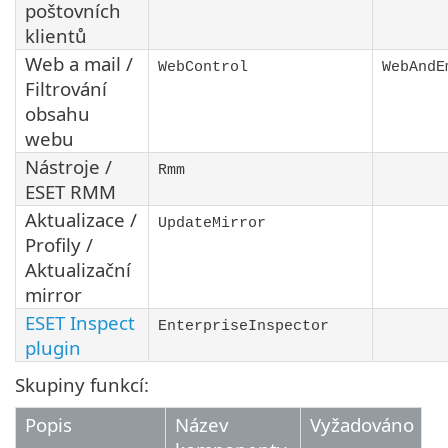
poštovních
klientů
Web a mail /
WebControl
WebAndE
Filtrování
obsahu
webu
Nástroje /
Rmm
ESET RMM
Aktualizace /
UpdateMirror
Profily /
Aktualizační
mirror
ESET Inspect
EnterpriseInspector
plugin
Skupiny funkcí:
Popis
Název
Vyžadováno