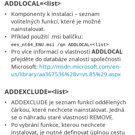
ADDLOCAL=<list>
Komponenty k instalaci – seznam
volitelných funkcí, které je možné
nainstalovat.
Příklad použití .msi balíčku:
ees_nt64_ENU.msi /qn ADDLOCAL=<list>
Pro více informací o vlastnosti
ADDLOCAL
přejděte do databáze znalostí společnosti
Microsoft:
http://msdn.microsoft.com/en-
us/library/aa367536%28v=vs.85%29.aspx
ADDEXCLUDE=<list>
ADDEXCLUDE je seznam funkcí oddělených
čárkou, které nechcete nainstalovat. Jedná
se o náhradu staré vlastnosti REMOVE.
Po vybrání funkce, kterou nechcete
instalovat, je nutné definovat úplnou cestu