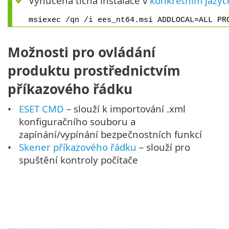
Vynucená tichá instalace v
konkrétním jazyc
msiexec /qn /i ees_nt64.msi ADDLOCAL=ALL PR
Možnosti pro ovládání
produktu prostřednictvím
příkazového řádku
ESET CMD
– slouží k importování .xml
konfiguračního souboru a
zapínání/vypínání bezpečnostních funkcí
Skener příkazového řádku
– slouží pro
spuštění kontroly počítače