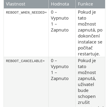
Vlastnost
Hodnota
Funkce
0 –
Pokud je
REBOOT_WHEN_NEEDED=
Vypnuto
tato
1 –
možnost
Zapnuto
zapnutá, po
dokončení
instalace se
počítač
restartuje.
0 –
Pokud je
REBOOT_CANCELABLE=
Vypnuto
tato
1 –
možnost
Zapnuto
zapnutá,
uživatel
bude
schopen
zrušit