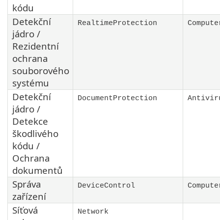
kódu
Detekční
RealtimeProtection
Compute
jádro /
Rezidentní
ochrana
souborového
systému
Detekční
DocumentProtection
Antivir
jádro /
Detekce
škodlivého
kódu /
Ochrana
dokumentů
Správa
DeviceControl
Compute
zařízení
Síťová
Network