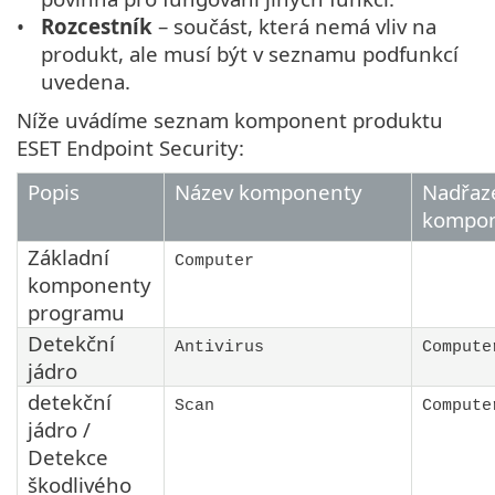
Rozcestník
– součást, která nemá vliv na
produkt, ale musí být v seznamu podfunkcí
uvedena.
Níže uvádíme seznam komponent produktu
ESET Endpoint Security:
Popis
Název komponenty
Nadřaz
kompo
Základní
Computer
komponenty
programu
Detekční
Antivirus
Compute
jádro
detekční
Scan
Compute
jádro /
Detekce
škodlivého