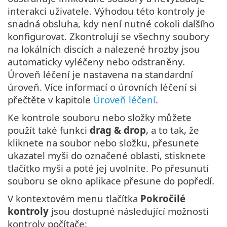
interakci uživatele. Výhodou této kontroly je
snadná obsluha, kdy není nutné cokoli dalšího
konfigurovat. Zkontrolují se všechny soubory
na lokálních discích a nalezené hrozby jsou
automaticky vyléčeny nebo odstraněny.
Úroveň léčení je nastavena na standardní
úroveň. Více informací o úrovních léčení si
přečtěte v kapitole
Úroveň léčení
.
Ke kontrole souboru nebo složky můžete
použít také funkci
drag & drop
, a to tak, že
kliknete na soubor nebo složku, přesunete
ukazatel myši do označené oblasti, stisknete
tlačítko myši a poté jej uvolníte. Po přesunutí
souboru se okno aplikace přesune do popředí.
V kontextovém menu tlačítka
Pokročilé
kontroly
jsou dostupné následující možnosti
kontroly počítače: