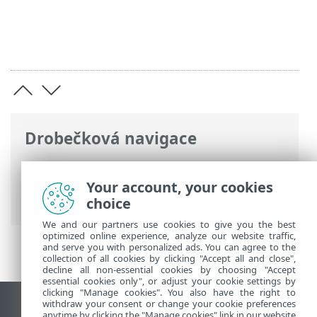
Drobečková navigace
ESET Online nápověda
>
ESET Endpoint
Security
>
Použití ESET Endpoint Security
Your account, your cookies
> Kontrola počítače
choice
We and our partners use cookies to give you the best
optimized online experience, analyze our website traffic,
and serve you with personalized ads. You can agree to the
collection of all cookies by clicking "Accept all and close",
decline all non-essential cookies by choosing "Accept
essential cookies only", or adjust your cookie settings by
clicking "Manage cookies". You also have the right to
withdraw your consent or change your cookie preferences
Zobrazit verzi pro počítač
anytime by clicking the "Manage cookies" link in our website