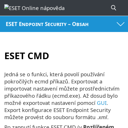
ESET Endpoint Security – Obsah
ESET CMD
Jedná se o funkci, která povolí používání
pokročilých ecmd příkazů. Exportovat a
importovat nastavení můžete prostřednictvím
příkazového řádku (ecmd.exe). Až dosud bylo
možné exportovat nastavení pomocí
GUI
.
Export konfigurace ESET Endpoint Security
můžete provést do souboru formátu .
xml
.
Po zapnutí funkce ESET CMD (v
Rozšířeném