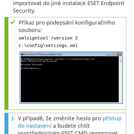
importovat do jiné instalace ESET Endpoint
Security.
Příkaz pro podepsání konfiguračního
souboru:
xmlsigntool /version 2
c:\config\settings.xml
V případě, že změníte heslo pro
přístup
do nastavení
a budete chtít
prostřednictvím ESET CMD importovat