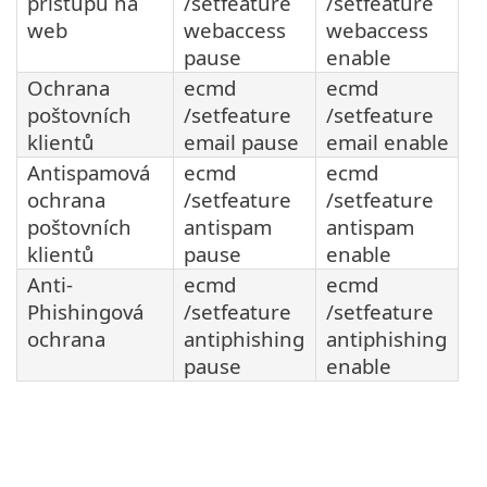
přístupu na
/setfeature
/setfeature
web
webaccess
webaccess
pause
enable
Ochrana
ecmd
ecmd
poštovních
/setfeature
/setfeature
klientů
email pause
email enable
Antispamová
ecmd
ecmd
ochrana
/setfeature
/setfeature
poštovních
antispam
antispam
klientů
pause
enable
Anti-
ecmd
ecmd
Phishingová
/setfeature
/setfeature
ochrana
antiphishing
antiphishing
pause
enable