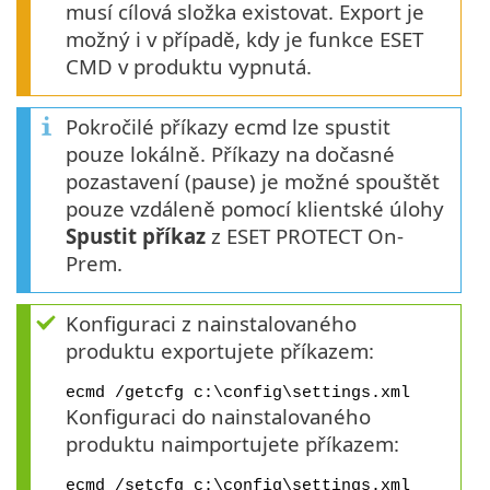
musí cílová složka existovat. Export je
možný i v případě, kdy je funkce ESET
CMD v produktu vypnutá.
Pokročilé příkazy ecmd lze spustit
pouze lokálně. Příkazy na dočasné
pozastavení (pause) je možné spouštět
pouze vzdáleně pomocí klientské úlohy
Spustit příkaz
z ESET PROTECT On-
Prem.
Konfiguraci z nainstalovaného
produktu exportujete příkazem:
ecmd /getcfg c:\config\settings.xml
Konfiguraci do nainstalovaného
produktu naimportujete příkazem:
ecmd /setcfg c:\config\settings.xml