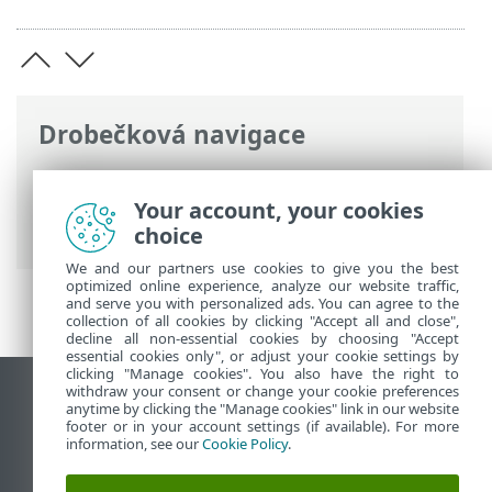
Drobečková navigace
ESET Online nápověda
>
ESET Endpoint
Security
>
Rozšířená nastavení
>
Your account, your cookies
Uživatelské rozhraní
> ESET CMD
choice
We and our partners use cookies to give you the best
optimized online experience, analyze our website traffic,
and serve you with personalized ads. You can agree to the
collection of all cookies by clicking "Accept all and close",
decline all non-essential cookies by choosing "Accept
essential cookies only", or adjust your cookie settings by
clicking "Manage cookies". You also have the right to
withdraw your consent or change your cookie preferences
Zobrazit verzi pro počítač
anytime by clicking the "Manage cookies" link in our website
footer or in your account settings (if available). For more
End of Life
information, see our
Cookie Policy
.
ESET Databáze znalostí
ESET Forum