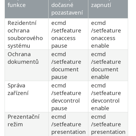
funkce
dočasné
zapnutí
pozastavení
Rezidentní
ecmd
ecmd
ochrana
/setfeature
/setfeature
souborového
onaccess
onaccess
systému
pause
enable
Ochrana
ecmd
ecmd
dokumentů
/setfeature
/setfeature
document
document
pause
enable
Správa
ecmd
ecmd
zařízení
/setfeature
/setfeature
devcontrol
devcontrol
pause
enable
Prezentační
ecmd
ecmd
režim
/setfeature
/setfeature
presentation
presentation