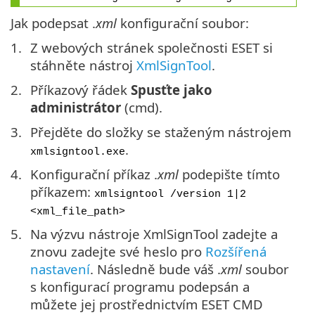
Jak podepsat .
xml
konfigurační soubor:
Z webových stránek společnosti ESET si
stáhněte nástroj
XmlSignTool
.
Příkazový řádek
Spusťte jako
administrátor
(cmd).
Přejděte do složky se staženým nástrojem
.
xmlsigntool.exe
Konfigurační příkaz .
xml
podepište tímto
příkazem:
xmlsigntool /version 1|2
<xml_file_path>
Na výzvu nástroje XmlSignTool zadejte a
znovu zadejte své heslo pro
Rozšířená
nastavení
. Následně bude váš .
xml
soubor
s konfigurací programu podepsán a
můžete jej prostřednictvím ESET CMD