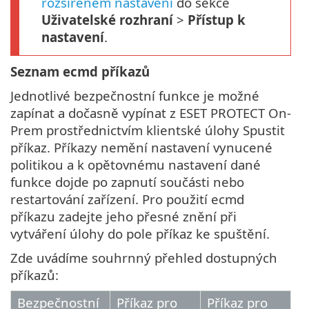
rozšířeném nastavení
do sekce
Uživatelské rozhraní
>
Přístup k
nastavení
.
Seznam ecmd příkazů
Jednotlivé bezpečnostní funkce je možné
zapínat a dočasně vypínat z ESET PROTECT On-
Prem prostřednictvím klientské úlohy Spustit
příkaz. Příkazy nemění nastavení vynucené
politikou a k opětovnému nastavení dané
funkce dojde po zapnutí součásti nebo
restartování zařízení. Pro použití ecmd
příkazu zadejte jeho přesné znění při
vytváření úlohy do pole příkaz ke spuštění.
Zde uvádíme souhrnný přehled dostupných
příkazů:
Bezpečnostní
Příkaz pro
Příkaz pro