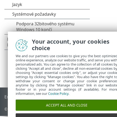
Your account, your cookies
choice
We and our partners use cookies to give you the best optimize
online experience, analyze our website traffic, and serve you wit
personalized ads. You can agree to the collection of all cookies b
clicking "Accept all and close", decline all non-essential cookies b
choosing "Accept essential cookies only", or adjust your cooki
settings by clicking "Manage cookies". You also have the right t
withdraw your consent or change your cookie preference
anytime by clicking the "Manage cookies" link in our websit
footer or in your account settings (if available). For mor
information, see our
Cookie Policy
.
End of Life
ESET Databáze znalostí
ESET Forum
ESET Status
ACCEPT ALL AND CLOSE
© 1992 - 2026 ESET, spol. s r.o. - Všechna práva vyhrazena.