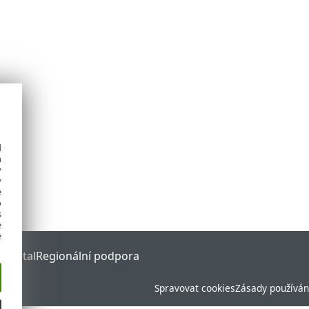
d
h
y
y
e
o
s
e
e
 Portal
Regionální podpora
Spravovat cookies
Zásady používán