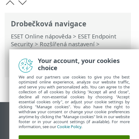
Drobečková navigace
ESET Online nápověda
>
ESET Endpoint
Security
>
Rozšířená nastavení
>
Uživatelské rozhraní
>
Přístup k
nastavení
> Heslo pro přístup do
Your account, your cookies
Rozšířených nastavení
choice
We and our partners use cookies to give you the best
optimized online experience, analyze our website traffic,
and serve you with personalized ads. You can agree to the
collection of all cookies by clicking "Accept all and close",
decline all non-essential cookies by choosing "Accept
essential cookies only", or adjust your cookie settings by
clicking "Manage cookies". You also have the right to
withdraw your consent or change your cookie preferences
Zobrazit verzi pro počítač
anytime by clicking the "Manage cookies" link in our website
footer or in your account settings (if available). For more
End of Life
information, see our
Cookie Policy
.
ESET Databáze znalostí
ESET Forum