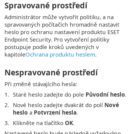
Spravované prostředí
Administrátor může vytvořit politiku, a na
spravovaných počítačích hromadně nastavit
heslo pro ochranu nastavení produktu ESET
Endpoint Security. Pro vytvoření politiky
postupuje podle kroků uvedených v
kapitole
Ochrana produktu heslem
.
Nespravované prostředí
Při změně stávajícího hesla:
Staré heslo zadejte do pole
Původní heslo
.
Nové heslo zadejte dvakrát do polí
Nové
heslo
a
Potvrzení hesla
.
Klikněte na tlačítko
OK
.
Nastavené heslo bude následně vyžadováno