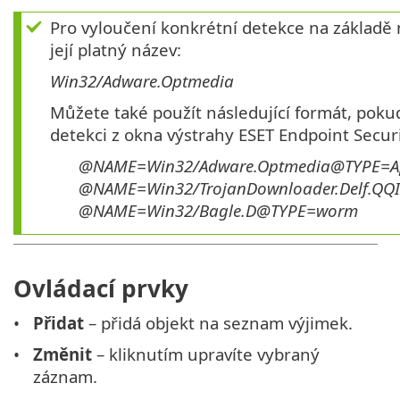
Pro vyloučení konkrétní detekce na základě 
její platný název:
Win32/Adware.Optmedia
Můžete také použít následující formát, poku
detekci z okna výstrahy ESET Endpoint Securi
@NAME=Win32/Adware.Optmedia@TYPE=A
@NAME=Win32/TrojanDownloader.Delf.QQ
@NAME=Win32/Bagle.D@TYPE=worm
Ovládací prvky
Přidat
– přidá objekt na seznam výjimek.
Změnit
– kliknutím upravíte vybraný
záznam.