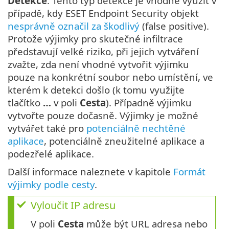
Detekce
. Tento typ detekce je vhodné využít v
případě, kdy ESET Endpoint Security objekt
nesprávně označil za škodlivý
(false positive).
Protože výjimky pro skutečné infiltrace
představují velké riziko, při jejich vytváření
zvažte, zda není vhodné vytvořit výjimku
pouze na konkrétní soubor nebo umístění, ve
kterém k detekci došlo (k tomu využijte
tlačítko
…
v poli
Cesta
). Případně výjimku
vytvořte pouze dočasně. Výjimky je možné
vytvářet také pro
potenciálně nechtěné
aplikace
, potenciálně zneužitelné aplikace a
podezřelé aplikace.
Další informace naleznete v kapitole
Formát
výjimky podle cesty
.
Vyloučit IP adresu
V poli
Cesta
může být URL adresa nebo