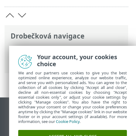
Drobečková navigace
ESET Online nápověda
>
ESET Endpoint
Security
>
Rozšířená nastavení
>
Kontroly
Your account, your cookies
>
Výjimky
> Detekční výjimky
choice
We and our partners use cookies to give you the best
optimized online experience, analyze our website traffic,
and serve you with personalized ads. You can agree to the
collection of all cookies by clicking "Accept all and close",
decline all non-essential cookies by choosing "Accept
essential cookies only", or adjust your cookie settings by
clicking "Manage cookies". You also have the right to
withdraw your consent or change your cookie preferences
Zobrazit verzi pro počítač
anytime by clicking the "Manage cookies" link in our website
footer or in your account settings (if available). For more
End of Life
information, see our
Cookie Policy
.
ESET Databáze znalostí
ESET Forum