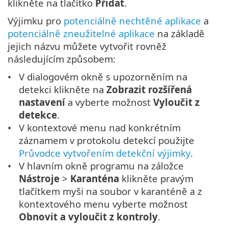
klikněte na tlačítko
Přidat
.
Výjimku pro
potenciálně nechtěné aplikace
a
potenciálně zneužitelné aplikace
na základě
jejich názvu můžete vytvořit rovněž
následujícím způsobem:
V dialogovém okně s upozorněním na
detekci klikněte na
Zobrazit rozšířená
nastavení
a vyberte možnost
Vyloučit z
detekce
.
V kontextové menu nad konkrétním
záznamem v protokolu detekcí použijte
Průvodce vytvořením detekční výjimky
.
V hlavním okně programu na záložce
Nástroje
>
Karanténa
klikněte pravým
tlačítkem myši na soubor v karanténě a z
kontextového menu vyberte možnost
Obnovit a vyloučit z kontroly
.