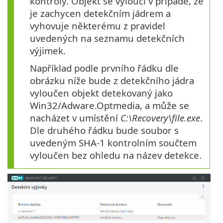
kontroly. Objekt se vyloučí v případě, že
je zachycen detekčním jádrem a
vyhovuje některému z pravidel
uvedených na seznamu detekčních
výjimek.
Například podle prvního řádku dle
obrázku níže bude z detekčního jádra
vyloučen objekt detekovaný jako
Win32/Adware.Optmedia, a může se
nacházet v umístění
C:\Recovery\file.exe
.
Dle druhého řádku bude soubor s
uvedeným SHA-1 kontrolním součtem
vyloučen bez ohledu na název detekce.