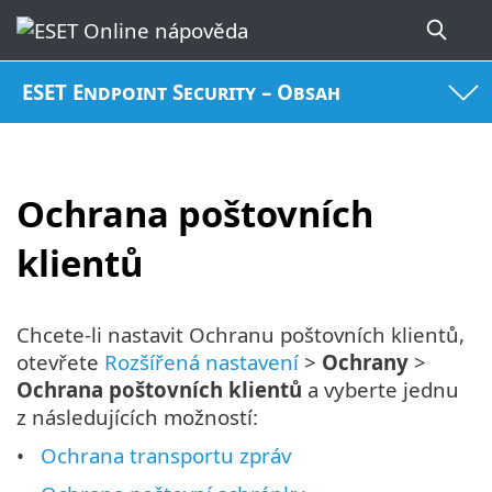
ESET Endpoint Security – Obsah
Ochrana poštovních
klientů
Chcete-li nastavit Ochranu poštovních klientů,
otevřete
Rozšířená nastavení
>
Ochrany
>
Ochrana poštovních klientů
a vyberte jednu
z následujících možností:
Ochrana transportu zpráv