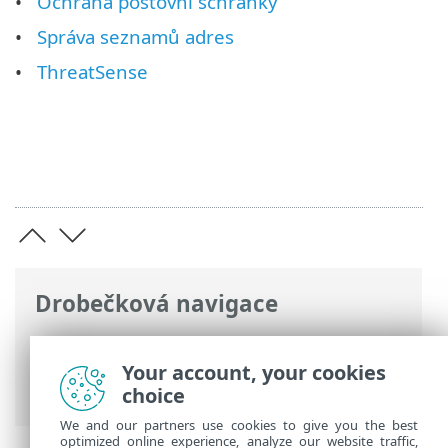
Ochrana poštovní schránky
Správa seznamů adres
ThreatSense
Drobečková navigace
ESET Online nápověda
>
ESET Endpoint
Security
>
Rozšířená nastavení
>
Ochrany
Your account, your cookies
> Ochrana poštovních klientů
choice
We and our partners use cookies to give you the best
optimized online experience, analyze our website traffic,