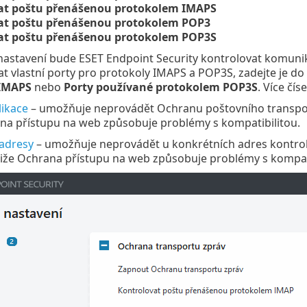
at poštu přenášenou protokolem IMAPS
at poštu přenášenou protokolem POP3
at poštu přenášenou protokolem POP3S
nastavení bude ESET Endpoint Security kontrolovat komuni
dat vlastní porty pro protokoly IMAPS a POP3S, zadejte je d
IMAPS
nebo
Porty používané protokolem POP3S
. Více čís
likace
– umožňuje neprovádět Ochranu poštovního transportu
ana přístupu na web způsobuje problémy s kompatibilitou.
 adresy
– umožňuje neprovádět u konkrétních adres kontrol
tliže Ochrana přístupu na web způsobuje problémy s kompati