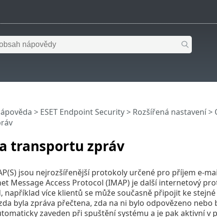
nápověda
>
ESET Endpoint Security
>
Rozšířená nastavení
>
práv
a transportu zpráv
P(S) jsou nejrozšířenější protokoly určené pro příjem e-m
rnet Message Access Protocol (IMAP) je další internetový pr
, například více klientů se může současně připojit ke stejn
 zda byla zpráva přečtena, zda na ni bylo odpovězeno nebo 
utomaticky zaveden při spuštění systému a je pak aktivní v 