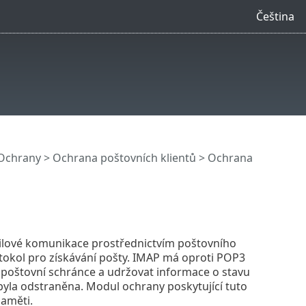
Čeština
Ochrany
>
Ochrana poštovních klientů
> Ochrana
ailové komunikace prostřednictvím poštovního
otokol pro získávání pošty. IMAP má oproti POP3
é poštovní schránce a udržovat informace o stavu
byla odstraněna. Modul ochrany poskytující tuto
paměti.