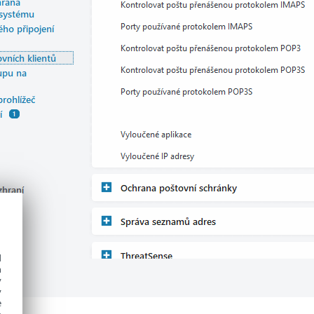
d
h
y
y
e