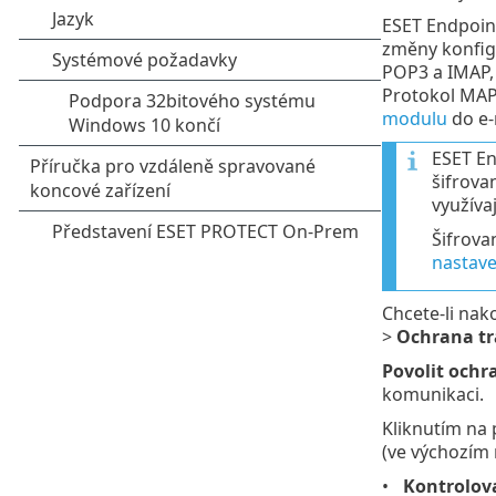
ESET Endpoint
změny konfigu
POP3 a IMAP, 
Protokol MAP
modulu
do e-
ESET En
šifrova
využíva
Šifrova
nastave
Chcete-li nak
>
Ochrana tr
Povolit ochr
komunikaci.
Kliknutím na 
(ve výchozím 
Kontrolov