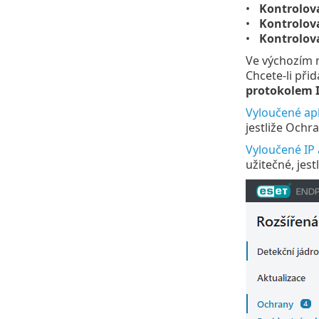
Kontrolov
Kontrolov
Kontrolov
Ve výchozím 
Chcete-li při
protokolem 
Vyloučené ap
jestliže Ochr
Vyloučené IP
užitečné, jes