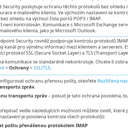
 Security poskytuje ochranu těchto protokolů bez ohledu n
race e-mailového klienta. Ve výchozím nastavení se kontro
bez ohledu na výchozí čísla portů POP3 / IMAP.
I není kontrolován. Komunikace s Microsoft Exchange ser
mailového klienta, jako je Microsoft Outlook.
dpoint Security rovněž podporuje kontrolu protokolů IMAPS 
ný kanál pro výměnu informací mezi klientem a serverem. E
jící protokol SSL (Secure Socket Layer) a TLS (Transport Layer
ná komunikace se standardně nekontroluje. Chcete-li zobra
ní
>
Ochrany
>
SSL/TLS
.
onfigurovat ochranu přenosu pošty, otevřete
Rozšířená nas
ansportu zpráv
.
anu transportu zpráv
– pokud je tato ochrana povolena, b
přepínač vedle následujících možností můžete zvolit, kter
nastavení je povolena kontrola všech protokolů):
at poštu přenášenou protokolem IMAP