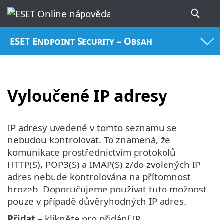
ESET Endpoint Security – Obsah
Vyloučené IP adresy
IP adresy uvedené v tomto seznamu se
nebudou kontrolovat. To znamená, že
komunikace prostřednictvím protokolů
HTTP(S), POP3(S) a IMAP(S) z/do zvolených IP
adres nebude kontrolována na přítomnost
hrozeb. Doporučujeme používat tuto možnost
pouze v případě důvěryhodných IP adres.
Přidat
– klikněte pro přidání IP