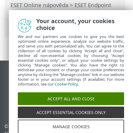
ESET Online nápověda
>
ESET Endpoint
Security
>
Rozšířená nastavení
>
Ochrany
>
Ochrana poštovních klientů
>
Ochrana
Your account, your cookies
transportu zpráv
> Vyloučené IP adresy
choice
We and our partners use cookies to give you the best
optimized online experience, analyze our website traffic,
and serve you with personalized ads. You can agree to the
collection of all cookies by clicking "Accept all and close",
decline all non-essential cookies by choosing "Accept
essential cookies only", or adjust your cookie settings by
clicking "Manage cookies". You also have the right to
withdraw your consent or change your cookie preferences
Zobrazit verzi pro počítač
anytime by clicking the "Manage cookies" link in our website
footer or in your account settings (if available). For more
End of Life
information, see our
Cookie Policy
.
ESET Databáze znalostí
ESET Forum
ACCEPT ALL AND CLOSE
ESET Status Portal
Regionální podpora
ACCEPT ESSENTIAL COOKIES ONLY
© 1992 - 2026 ESET, spol. s
Spravovat cookies
MANAGE COOKIES
r.o. - Všechna práva
Zásady používání souborů