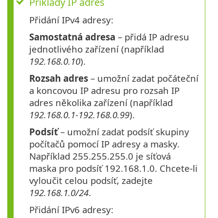
Příklady IP adres
Přidání IPv4 adresy:
Samostatná adresa
– přidá IP adresu
jednotlivého zařízení (například
192.168.0.10
).
Rozsah adres
– umožní zadat počáteční
a koncovou IP adresu pro rozsah IP
adres několika zařízení (například
192.168.0.1-192.168.0.99
).
Podsíť
– umožní zadat podsíť skupiny
počítačů pomocí IP adresy a masky.
Například 255.255.255.0 je síťová
maska pro podsíť 192.168.1.0. Chcete-li
vyloučit celou podsíť, zadejte
192.168.1.0/24
.
Přidání IPv6 adresy: