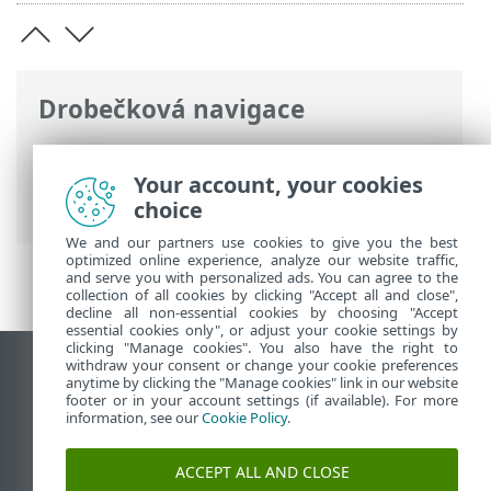
Drobečková navigace
ESET Online nápověda
>
ESET Endpoint
Security
>
Rozšířená nastavení
>
Ochrany
Your account, your cookies
>
SSL/TLS
> Šifrovaná síťová komunikace
choice
We and our partners use cookies to give you the best
optimized online experience, analyze our website traffic,
and serve you with personalized ads. You can agree to the
collection of all cookies by clicking "Accept all and close",
decline all non-essential cookies by choosing "Accept
essential cookies only", or adjust your cookie settings by
clicking "Manage cookies". You also have the right to
withdraw your consent or change your cookie preferences
Zobrazit verzi pro počítač
anytime by clicking the "Manage cookies" link in our website
footer or in your account settings (if available). For more
End of Life
information, see our
Cookie Policy
.
ESET Databáze znalostí
ESET Forum
ACCEPT ALL AND CLOSE
ESET Status Portal