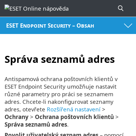
ESET Endpoint Security – Obsah
Správa seznamů adres
Antispamová ochrana poštovních klientů v
ESET Endpoint Security umožňuje nastavit
různé parametry pro práci se seznamem
adres. Chcete-li nakonfigurovat seznamy
adres, otevřete
Rozšířená nastavení
>
Ochrany
>
Ochrana poštovních klientů
>
Správa seznamů adres
.
Povolit uživatelský seznam adres
– pomocí