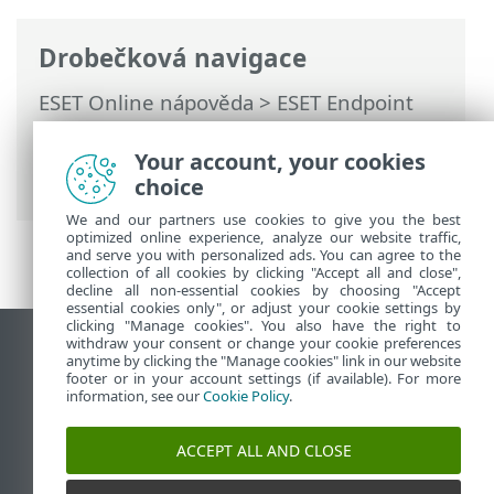
Drobečková navigace
ESET Online nápověda
>
ESET Endpoint
Security
>
Rozšířená nastavení
>
Ochrany
>
Ochrana poštovních klientů
> Správa
Your account, your cookies
seznamů adres
choice
We and our partners use cookies to give you the best
optimized online experience, analyze our website traffic,
and serve you with personalized ads. You can agree to the
collection of all cookies by clicking "Accept all and close",
decline all non-essential cookies by choosing "Accept
essential cookies only", or adjust your cookie settings by
clicking "Manage cookies". You also have the right to
withdraw your consent or change your cookie preferences
Zobrazit verzi pro počítač
anytime by clicking the "Manage cookies" link in our website
footer or in your account settings (if available). For more
End of Life
information, see our
Cookie Policy
.
ESET Databáze znalostí
ESET Forum
ACCEPT ALL AND CLOSE
ESET Status Portal
Regionální podpora