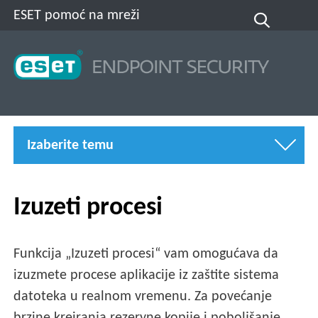
ESET pomoć na mreži
Izaberite temu
Izuzeti procesi
Funkcija „Izuzeti procesi“ vam omogućava da
izuzmete procese aplikacije iz zaštite sistema
datoteka u realnom vremenu. Za povećanje