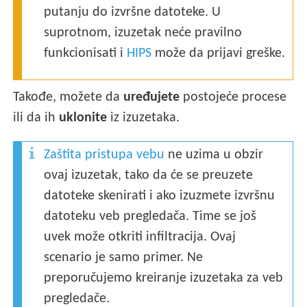
putanju do izvršne datoteke. U
suprotnom, izuzetak neće pravilno
funkcionisati i
HIPS
može da prijavi greške.
Takođe, možete da
uređujete
postojeće procese
ili da ih
uklonite
iz izuzetaka.
Zaštita pristupa vebu
ne uzima u obzir
ovaj izuzetak, tako da će se preuzete
datoteke skenirati i ako izuzmete izvršnu
datoteku veb pregledača. Time se još
uvek može otkriti infiltracija. Ovaj
scenario je samo primer. Ne
preporučujemo kreiranje izuzetaka za veb
pregledače.