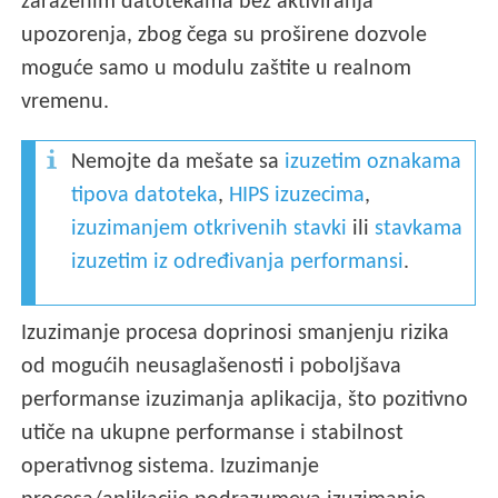
zaraženim datotekama bez aktiviranja
upozorenja, zbog čega su proširene dozvole
moguće samo u modulu zaštite u realnom
vremenu.
Nemojte da mešate sa
izuzetim oznakama
tipova datoteka
,
HIPS izuzecima
,
izuzimanjem otkrivenih stavki
ili
stavkama
izuzetim iz određivanja performansi
.
Izuzimanje procesa doprinosi smanjenju rizika
od mogućih neusaglašenosti i poboljšava
performanse izuzimanja aplikacija, što pozitivno
utiče na ukupne performanse i stabilnost
operativnog sistema. Izuzimanje