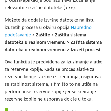
procesa/aplikacije podrazumeva izuzimanje
relevantne izvršne datoteke (
.exe
).
Možete da dodate izvršne datoteke na listu
izuzetih procesa u okviru opcija
Napredno
podešavanje
>
Zaštite
>
Zaštita sistema
datoteka u realnom vremenu
>
Zaštita sistema
datoteka u realnom vremenu
>
Izuzeti procesi
.
Ova funkcija je predviđena za izuzimanje alatke
za rezervne kopije. Kada se proces alatke za
rezervne kopije izuzme iz skeniranja, osigurava
se stabilnost sistema, s tim što to ne utiče na
performanse rezervne kopije jer se kreiranje
rezervne kopije ne usporava dok je u toku.