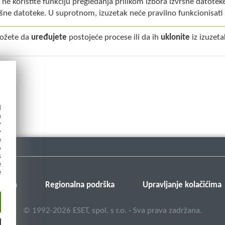
 ne koristite funkciju pregledanja prilikom izbora izvršne datote
ršne datoteke. U suprotnom, izuzetak neće pravilno funkcionisati
ožete da
uređujete
postojeće procese ili da ih
uklonite
iz izuzeta
d
h
y
y
e
o
s
e
e
nanja
Regionalna podrška
Upravljanje kolačićima
©
1992-2026
ESET, spol. s r.o. - Sva prava zadržana.