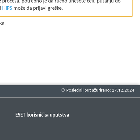
ke procesa, potrebno je da ručno unesete celu putanju do
 i
HIPS
može da prijavi greške.
ka.
ESET korisnička uputstva