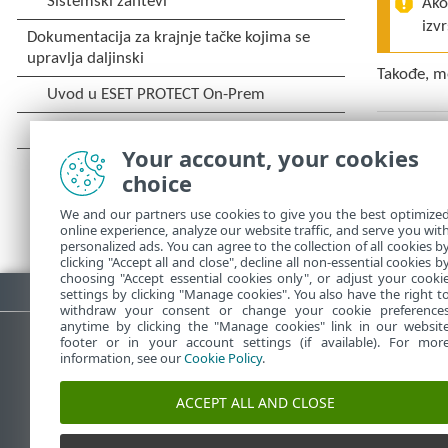
Ako
izv
Takođe, m
Your account, your cookies
choice
We and our partners use cookies to give you the best optimize
online experience, analyze our website traffic, and serve you wit
personalized ads. You can agree to the collection of all cookies b
clicking "Accept all and close", decline all non-essential cookies b
choosing "Accept essential cookies only", or adjust your cooki
Skinite PDF
settings by clicking "Manage cookies". You also have the right t
withdraw your consent or change your cookie preference
anytime by clicking the "Manage cookies" link in our websit
footer or in your account settings (if available). For mor
information, see our
Cookie Policy
.
ESET Forum
ESET baza z
ACCEPT ALL AND CLOSE