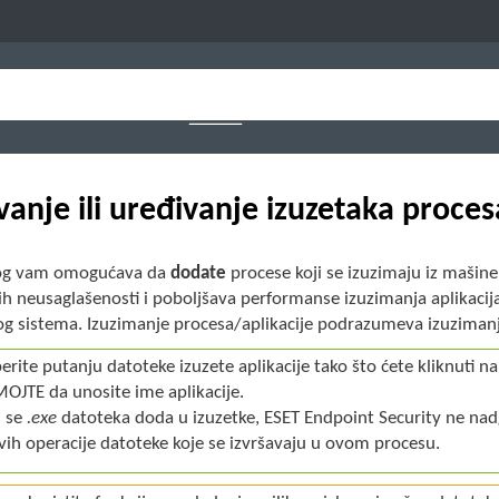
anje ili uređivanje izuzetaka proces
log vam omogućava da
dodate
procese koji se izuzimaju iz mašine
 neusaglašenosti i poboljšava performanse izuzimanja aplikacija
og sistema. Izuzimanje procesa/aplikacije podrazumeva izuzimanj
berite putanju datoteke izuzete aplikacije tako što ćete kliknuti na
OJTE da unosite ime aplikacije.
 se
.exe
datoteka doda u izuzetke, ESET Endpoint Security ne nadg
vih operacije datoteke koje se izvršavaju u ovom procesu.