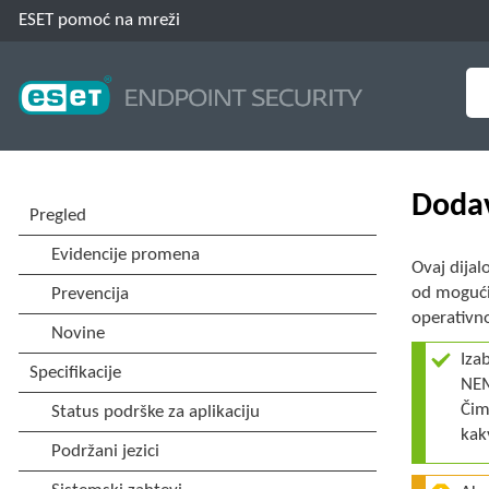
ESET pomoć na mreži
Dodav
Ovaj dija
od mogućih
operativn
Iza
NEM
Čim
kak