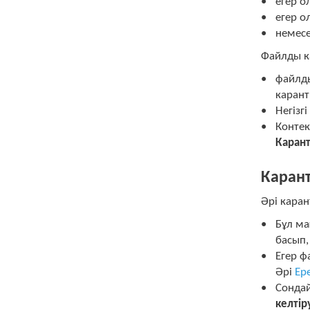
егер о
егер о
немесе
Файлды к
файлды
карант
Негізг
Контек
Карант
Карант
Әрі кара
Бұл ма
басып,
Егер 
Әрі
Ер
Сондай
келтір