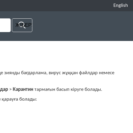
English
де зиянды бағдарлама, вирус жұққан файлдар немесе
лдар
>
Карантин
тармағын басып кіруге болады.
 қарауға болады: