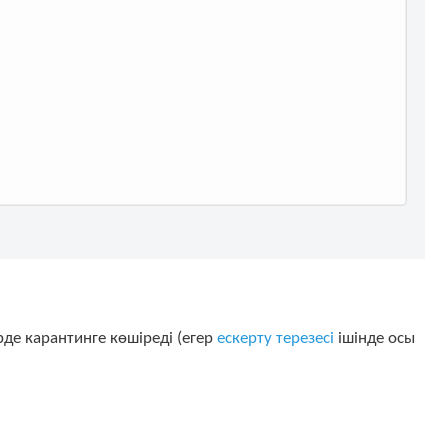
де карантинге көшіреді (егер
ескерту терезесі
ішінде осы