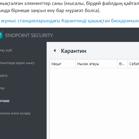
нықталған элементтер саны (мысалы, бірдей файлдың қайтал
нда бірнеше заңсыз ену бар мұрағат болса).
к жұмыс станцияларындағы Карантинді қашықтан басқарамын