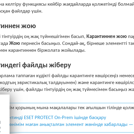
а келтіру функциясы кейбір жағдайларда қолжетімді болмайд
сқан файлдар үшін.
тиннен жою
 тінтуірдің оң жақ түймешігімен басып,
Карантиннен жою
пә
тада
Жою
пернесін басыңыз. Сондай-ақ, бірнеше элементті т
мен карантиннен біржолата жойылады.
тиндегі файлды жіберу
арлама таппаған күдікті файлды карантинге көшірсеңіз неме
 кодтың эвристикалық талдауымен) және карантинге көшіріл
беру үшін, файлды тінтуірдің оң жақ түймесімен басыңыз жә
.
T білім қорының мына мақалалары тек ағылшын тілінде қолж
Карантинді ESET PROTECT On-Prem ішінде басқару
d
ESET өнімім маған анықталған элемент жөнінде хабарлады — 
h
y