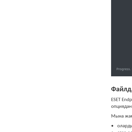
Файлд
ESET Endp
опциядан 
Мына жағ
оларды