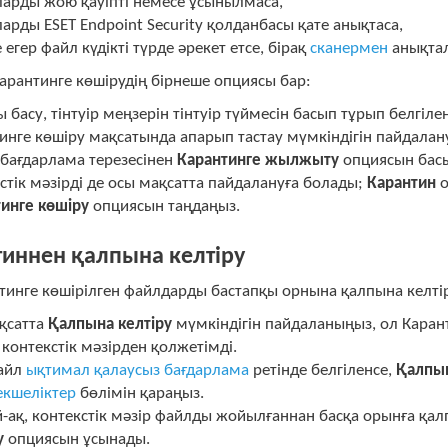
ларды жою қауіпті немесе ұсынылмаса,
ларды ESET Endpoint Security қолданбасы қате анықтаса,
 егер файл күдікті түрде әрекет етсе, бірақ
сканермен
анықтал
арантинге көшірудің бірнеше опциясы бар:
 басу, тінтуір меңзерін тінтуір түймесін басып тұрып белг
инге көшіру мақсатында апарып тастау мүмкіндігін пайдала
і бағдарлама терезесінен
Карантинге жылжыту
опциясын бас
стік мәзірді де осы мақсатта пайдалануға болады;
Карантин
о
инге көшіру
опциясын таңдаңыз.
иннен қалпына келтіру
нтинге көшірілген файлдарды бастапқы орнына қалпына келті
қсатта
Қалпына келтіру
мүмкіндігін пайдаланыңыз, ол Каранти
 контекстік мәзірден қолжетімді.
файл
ықтимал қалаусыз бағдарлама
ретінде белгіленсе,
Қалпын
екшеліктер
бөлімін қараңыз.
-ақ, контекстік мәзір файлды жойылғаннан басқа орынға қалп
у
опциясын ұсынады.