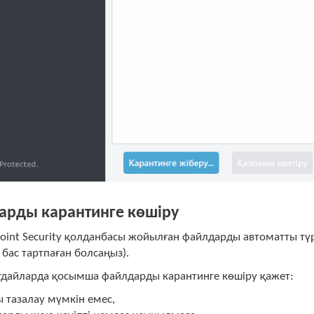
арды карантинге көшіру
oint Security қолданбасы жойылған файлдарды автоматты түр
бас тартпаған болсаңыз).
дайларда қосымша файлдарды карантинге көшіру қажет:
 тазалау мүмкін емес,