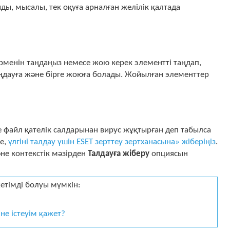
ы, мысалы, тек оқуға арналған желілік қалтада
рменін таңдаңыз немесе жою керек элементті таңдап,
аңдауға және бірге жоюға болады. Жойылған элементтер
се файл қателік салдарынан вирус жұқтырған деп табылса
се,
үлгіні талдау үшін ESET зерттеу зертханасына» жіберіңіз
.
не контекстік мәзірден
Талдауға жіберу
опциясын
етімді болуы мүмкін:
не істеуім қажет?