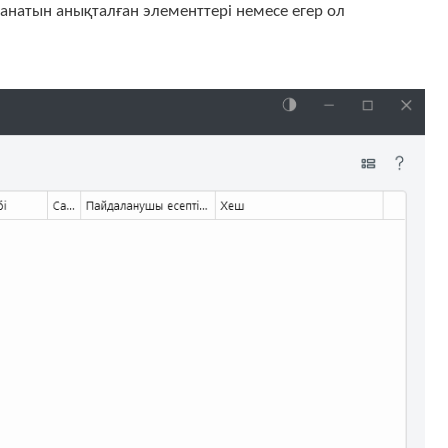
анатын анықталған элементтері немесе егер ол