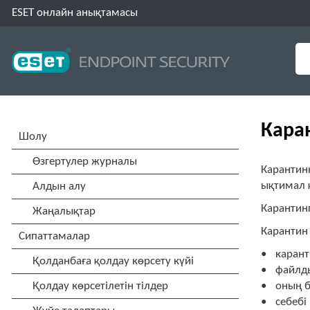
ESET онлайн анықтамасы
Кара
Карантин
ықтимал қ
Карантинг
Карантин 
карант
файлд
оның б
себебі