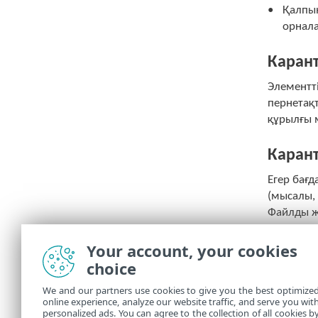
Қалпын
орнала
Каран
Элементті
пернетақ
құрылғы 
Каран
Егер бағд
(мысалы,
Файлды жі
таңдаңыз
Your account, your cookies
ESE
choice
We and our partners use cookies to give you the best optimize
online experience, analyze our website traffic, and serve you wit
personalized ads. You can agree to the collection of all cookies b