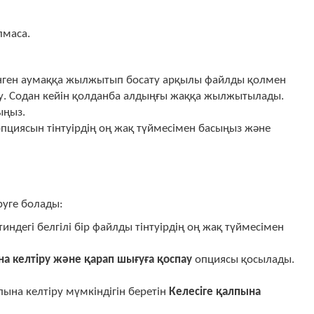
маса.
іленген аумаққа жылжытып босату арқылы файлды қолмен
ну. Содан кейін қолданба алдыңғы жаққа жылжытылады.
ыңыз.
пциясын тінтуірдің оң жақ түймесімен басыңыз және
руге болады:
ндегі белгілі бір файлды тінтуірдің оң жақ түймесімен
а келтіру және қарап шығуға қоспау
опциясы қосылады.
ына келтіру мүмкіндігін беретін
Келесіге қалпына