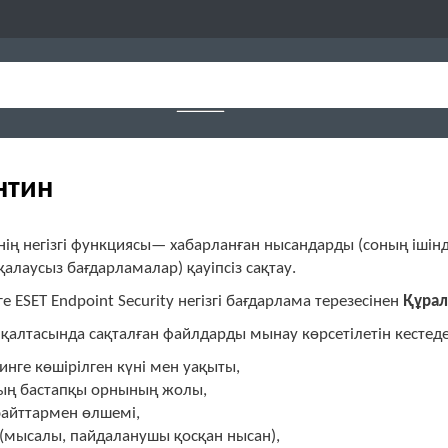
нтин
нің негізгі функциясы— хабарланған нысандарды (соның ішін
алаусыз бағдарламалар) қауіпсіз сақтау.
е ESET Endpoint Security негізгі бағдарлама терезесінен
Құра
қалтасында сақталған файлдарды мынау көрсетілетін кестеде
инге көшірілген күні мен уақыты,
ың бастапқы орнының жолы,
айттармен өлшемі,
 (мысалы, пайдаланушы қосқан нысан),