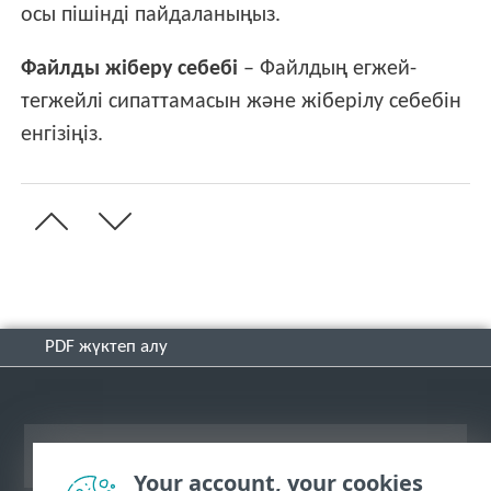
осы пішінді пайдаланыңыз.
Файлды жіберу себебі
– Файлдың егжей-
тегжейлі сипаттамасын және жіберілу себебін
енгізіңіз.
PDF жүктеп алу
Жұмыс үстеліндегі сайтты қарау
Your account, your cookies