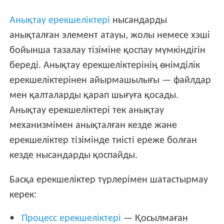
Анықтау ерекшеліктері
нысандарды
анықталған элемент атауы, жолы немесе хэші
бойынша тазалау тізіміне қоспау мүмкіндігін
береді. Анықтау ерекшеліктерінің өнімділік
ерекшеліктерінен айырмашылығы — файлдар
мен қалталарды қарап шығуға қосады.
Анықтау ерекшеліктері тек анықтау
механизмімен анықталған кезде және
ерекшеліктер тізімінде тиісті ереже болған
кезде нысандарды қоспайды.
Басқа ерекшеліктер түрлерімен шатастырмау
керек:
Процесс ерекшеліктері
— Қосылмаған