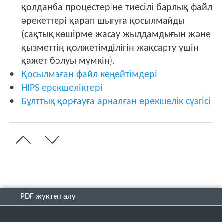
қолданба процестеріне тиесілі барлық файл
әрекеттері қарап шығуға қосылмайды
(сақтық көшірме жасау жылдамдығын және
қызметтің қолжетімділігін жақсарту үшін
қажет болуы мүмкін).
Қосылмаған файл кеңейтімдері
HIPS ерекшеліктері
Бұлттық қорғауға арналған ерекшелік сүзгісі
PDF жүктеп алу