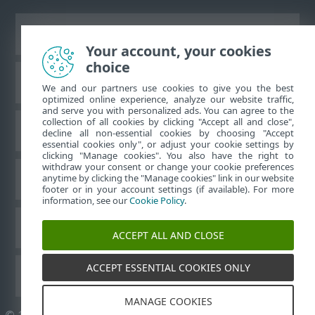
Жұмыс үстеліндегі сайтты қарау
Your account, your cookies
choice
ESET білім қоры
We and our partners use cookies to give you the best
optimized online experience, analyze our website traffic,
and serve you with personalized ads. You can agree to the
collection of all cookies by clicking "Accept all and close",
ESET форумы
decline all non-essential cookies by choosing "Accept
essential cookies only", or adjust your cookie settings by
clicking "Manage cookies". You also have the right to
withdraw your consent or change your cookie preferences
Аймақтық қолдау
anytime by clicking the "Manage cookies" link in our website
footer or in your account settings (if available). For more
information, see our
Cookie Policy
.
Cookie файлдарын басқару
ACCEPT ALL AND CLOSE
ACCEPT ESSENTIAL COOKIES ONLY
ESET пайдаланушы нұсқаулықтары
MANAGE COOKIES