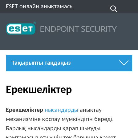
ESET онлайн анықтамасы
Тақырыпты таңдаңыз
Ерекшеліктер
Ерекшеліктер
нысандарды
анықтау
механизміне қоспау мүмкіндігін береді.
Барлық нысандарды қарап шығуды