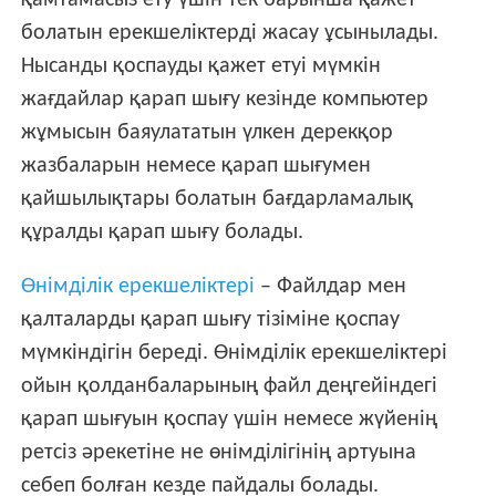
қамтамасыз ету үшін тек барынша қажет
болатын ерекшеліктерді жасау ұсынылады.
Нысанды қоспауды қажет етуі мүмкін
жағдайлар қарап шығу кезінде компьютер
жұмысын баяулататын үлкен дерекқор
жазбаларын немесе қарап шығумен
қайшылықтары болатын бағдарламалық
құралды қарап шығу болады.
Өнімділік ерекшеліктері
– Файлдар мен
қалталарды қарап шығу тізіміне қоспау
мүмкіндігін береді. Өнімділік ерекшеліктері
ойын қолданбаларының файл деңгейіндегі
қарап шығуын қоспау үшін немесе жүйенің
ретсіз әрекетіне не өнімділігінің артуына
себеп болған кезде пайдалы болады.