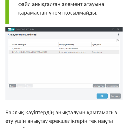
файл анықталған элемент атауына
қарамастан үнемі қосылмайды.
Барлық қауіптердің анықталуын қамтамасыз
ету үшін анықтау ерекшеліктерін тек нақты