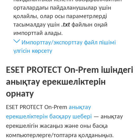
орталардағы пайдаланушылар үшін
қолайлы, олар осы параметрлерді
тасымалдау үшін
.txt
файлын оңай
импорттай алады.
Импорттау/экспорттау файл пішімі
үлгісін көрсету
ESET PROTECT On-Prem ішіндегі
анықтау ерекшеліктерін
орнату
ESET PROTECT On-Prem
анықтау
ерекшеліктерін басқару шебері
— анықтау
ерекшелігін жасаңыз және оны басқа
компьютерлерге/топтарға қолданыңыз.