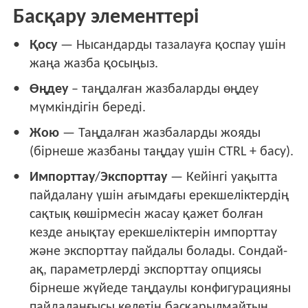
Басқару элементтері
Қосу
— Нысандарды тазалауға қоспау үшін
жаңа жазба қосыңыз.
Өңдеу
– таңдалған жазбаларды өңдеу
мүмкіндігін береді.
Жою
— Таңдалған жазбаларды жояды
(бірнеше жазбаны таңдау үшін CTRL + басу).
Импорттау
/
Экспорттау
— Кейінгі уақытта
пайдалану үшін ағымдағы ерекшеліктердің
сақтық көшірмесін жасау қажет болған
кезде анықтау ерекшеліктерін импорттау
және экспорттау пайдалы болады. Сондай-
ақ, параметрлерді экспорттау опциясы
бірнеше жүйеде таңдаулы конфигурацияны
пайдаланғысы келетін басқарылмайтын