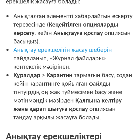
ерекшелік жасауға болады:
Анықталған элементті хабарлайтын ескерту
терезесінде (
Кеңейтілген опцияларды
көрсету
, кейін
Анықтауға қоспау
опциясын
басыңыз).
Анықтау ерекшелігін жасау шеберін
пайдаланып, «Журнал файлдары»
контекстік мәзірінен.
Құралдар
>
Карантин
тармағын басу, содан
кейін карантинге қойылған файлды
тінтуірдің оң жақ түймесімен басу және
мәтінмәндік мәзірден
Қалпына келтіру
және қарап шығуға қоспау
опциясын
таңдау арқылы жасауға болады.
Анықтау ерекшеліктері