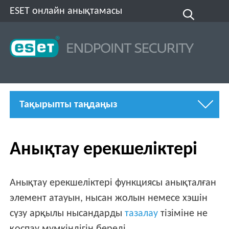
ESET онлайн анықтамасы
Тақырыпты таңдаңыз
Анықтау ерекшеліктері
Анықтау ерекшеліктері функциясы анықталған
элемент атауын, нысан жолын немесе хэшін
сүзу арқылы нысандарды
тазалау
тізіміне не