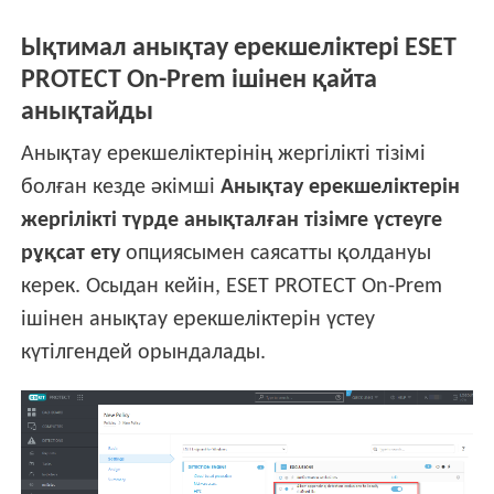
Ықтимал анықтау ерекшеліктері ESET
PROTECT On-Prem ішінен қайта
анықтайды
Анықтау ерекшеліктерінің жергілікті тізімі
болған кезде әкімші
Анықтау ерекшеліктерін
жергілікті түрде анықталған тізімге үстеуге
рұқсат ету
опциясымен саясатты қолдануы
керек. Осыдан кейін, ESET PROTECT On-Prem
ішінен анықтау ерекшеліктерін үстеу
күтілгендей орындалады.