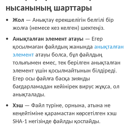
нысанының шарттары
Жол
— Анықтау ерекшелігін белгілі бір
жолға (немесе кез келген) шектеңіз.
Анықталған элемент атауы
— Егер
қосылмаған файлдың жанында
анықталған
элемент
атауы болса, бұл файлдың
толығымен емес, тек берілген анықталған
элемент үшін қосылмайтынын білдіреді.
Егер осы файлға басқа зиянды
бағдарламадан кейінірек вирус жұқса, ол
анықталады.
Хэш
— Файл түріне, орнына, атына не
кеңейтіміне қарамастан көрсетілген хэш
SHA-1 негізінде файлды қоспайды.