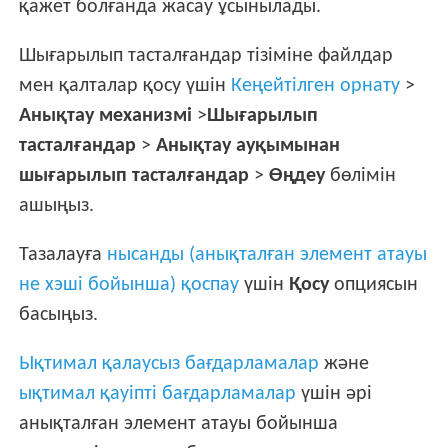
қажет болғанда жасау ұсынылады.
Шығарылып тасталғандар тізіміне файлдар
мен қалталар қосу үшін
Кеңейтілген орнату
>
Анықтау механизмі
>
Шығарылып
тасталғандар
>
Анықтау ауқымынан
шығарылып тасталғандар
>
Өңдеу
бөлімін
ашыңыз.
Тазалауға
нысанды (анықталған элемент атауы
не хэші бойынша) қоспау
үшін
Қосу
опциясын
басыңыз.
Ықтимал қалаусыз бағдарламалар
және
ықтимал қауіпті бағдарламалар
үшін әрі
анықталған элемент атауы бойынша