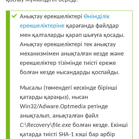
қоспау мүмкіндігін береді.
Анықтау ерекшеліктері
Өнімділік
ерекшеліктеріне
қарағанда файлдар
мен қалталарды қарап шығуға қосады.
Анықтау ерекшеліктері тек анықтау
механизмімен анықталған кезде және
ерекшеліктер тізімінде тиісті ереже
болған кезде нысандарды қоспайды.
Мысалы (төмендегі кескінде бірінші
қатарды қараңыз), нысан
Win32/Adware.Optmedia ретінде
анықталып, анықталған файл
C:\Recovery\file.exe
болған кезде. Екінші
қатарда тиісті SHA-1 хэші бар әрбір