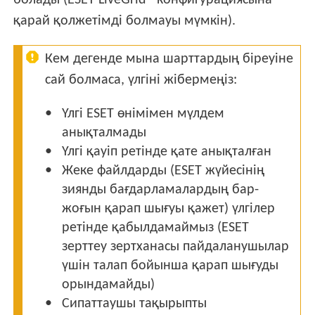
болады (ESET LiveGrid® конфигурациясына
қарай қолжетімді болмауы мүмкін).
Кем дегенде мына шарттардың біреуіне
сай болмаса, үлгіні жібермеңіз:
Үлгі ESET өнімімен мүлдем
анықталмады
Үлгі қауіп ретінде қате анықталған
Жеке файлдарды (ESET жүйесінің
зиянды бағдарламалардың бар-
жоғын қарап шығуы қажет) үлгілер
ретінде қабылдамаймыз (ESET
зерттеу зертханасы пайдаланушылар
үшін талап бойынша қарап шығуды
орындамайды)
Сипаттаушы тақырыпты