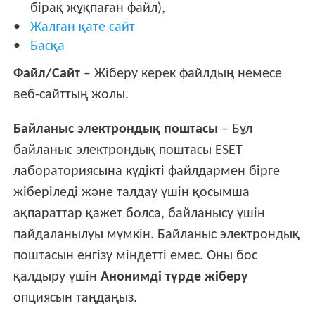
бірақ жұқпаған файл),
Жалған қате сайт
Басқа
Файл/Сайт
– Жіберу керек файлдың немесе
веб-сайттың жолы.
Байланыс электрондық поштасы
– Бұл
байланыс электрондық поштасы ESET
лабораториясына күдікті файлдармен бірге
жіберіледі және талдау үшін қосымша
ақпараттар қажет болса, байланысу үшін
пайдаланылуы мүмкін. Байланыс электрондық
поштасын енгізу міндетті емес. Оны бос
қалдыру үшін
Анонимді түрде жіберу
опциясын таңдаңыз.