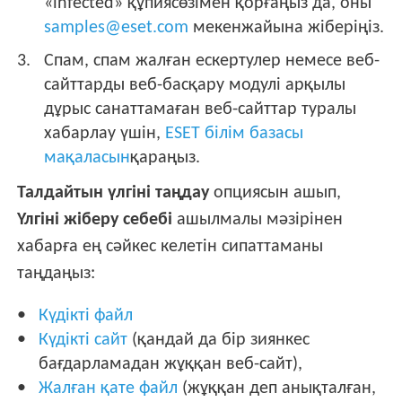
«infected» құпиясөзімен қорғаңыз да, оны
samples@eset.com
мекенжайына жіберіңіз.
Спам, спам жалған ескертулер немесе веб-
сайттарды веб-басқару модулі арқылы
дұрыс санаттамаған веб-сайттар туралы
хабарлау үшін,
ESET білім базасы
мақаласын
қараңыз.
Талдайтын үлгіні таңдау
опциясын ашып,
Үлгіні жіберу себебі
ашылмалы мәзірінен
хабарға ең сәйкес келетін сипаттаманы
таңдаңыз:
Күдікті файл
Күдікті сайт
(қандай да бір зиянкес
бағдарламадан жұққан веб-сайт),
Жалған қате файл
(жұққан деп анықталған,