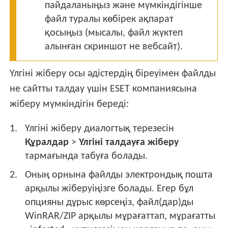
пайдаланыңыз және мүмкіндігінше
файл туралы көбірек ақпарат
қосыңыз (мысалы, файл жүктеп
алынған скриншот не вебсайт).
Үлгіні жіберу осы әдістердің біреуімен файлды
не сайтты талдау үшін ESET компаниясына
жіберу мүмкіндігін береді:
Үлгіні жіберу диалогтық терезесін
Құралдар
>
Үлгіні талдауға жіберу
тармағында табуға болады.
Оның орнына файлды электрондық пошта
арқылы жіберуіңізге болады. Егер бұл
опцияны дұрыс көрсеңіз, файл(дар)ды
WinRAR/ZIP арқылы мұрағаттап, мұрағатты