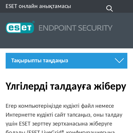
ESET онлайн анықтамасы
Тақырыпты таңдаңыз
Үлгілерді талдауға жіберу
Егер компьютеріңізде күдікті файл немесе
Интернетте күдікті сайт тапсаңыз, оны талдау
үшін ESET зерттеу зертханасына жіберуге