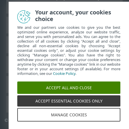
komputerów
Your account, your cookies
choice
Baza wiedzy ESET
We and our partners use cookies to give you the best
optimized online experience, analyze our website traffic,
and serve you with personalized ads. You can agree to the
collection of all cookies by clicking "Accept all and close",
Forum ESET
decline all non-essential cookies by choosing "Accept
essential cookies only", or adjust your cookie settings by
clicking "Manage cookies". You also have the right to
withdraw your consent or change your cookie preferences
Pomoc regionalna
anytime by clicking the "Manage cookies" link in our website
footer or in your account settings (if available). For more
information, see our
Cookie Policy
.
Zarządzaj plikami cookie
ACCEPT ALL AND CLOSE
ACCEPT ESSENTIAL COOKIES ONLY
Podręczniki użytkownika ESET
MANAGE COOKIES
©
1992-2026
ESET, spol. s r.o. – Wszelkie prawa zastrzeżone.