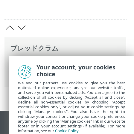
ブレッドクラム
ESETオンラインヘルプ
>
ESET Endpoint
Your account, your cookies
Antivirus for Linux
>
設定
>
保護
> リアル
choice
タイムファイルシステム保護
We and our partners use cookies to give you the best
optimized online experience, analyze our website traffic,
and serve you with personalized ads. You can agree to the
collection of all cookies by clicking "Accept all and close",
decline all non-essential cookies by choosing "Accept
essential cookies only", or adjust your cookie settings by
clicking "Manage cookies". You also have the right to
withdraw your consent or change your cookie preferences
anytime by clicking the "Manage cookies" link in our website
デスクトップサイトの表示
footer or in your account settings (if available). For more
End of Life
information, see our
Cookie Policy
.