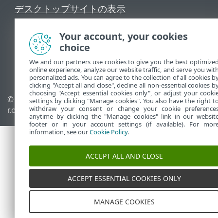
デスクトップサイトの表示
End of Life
ESETナレッジベース
Your account, your cookies
ESETフォーラム
choice
ESET Status Portal
We and our partners use cookies to give you the best optimize
online experience, analyze our website traffic, and serve you wit
地域サポート
personalized ads. You can agree to the collection of all cookies b
clicking "Accept all and close", decline all non-essential cookies b
choosing "Accept essential cookies only", or adjust your cooki
© 1992 - 2025 ESET, spol. s
Cookieの管理
settings by clicking "Manage cookies". You also have the right t
withdraw your consent or change your cookie preference
r.o. - All rights reserved.
Cookieポリシー
anytime by clicking the "Manage cookies" link in our websit
footer or in your account settings (if available). For mor
information, see our
Cookie Policy
.
ACCEPT ALL AND CLOSE
ACCEPT ESSENTIAL COOKIES ONLY
MANAGE COOKIES