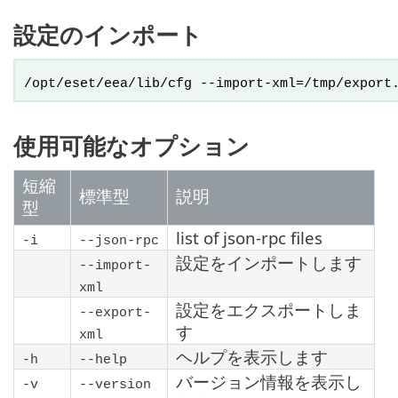
設定のインポート
/opt/eset/eea/lib/cfg --import-xml=/tmp/export
使用可能なオプション
短縮
標準型
説明
型
list of json-rpc files
-i
--json-rpc
設定をインポートします
--import-
xml
設定をエクスポートしま
--export-
す
xml
ヘルプを表示します
-h
--help
バージョン情報を表示し
-v
--version