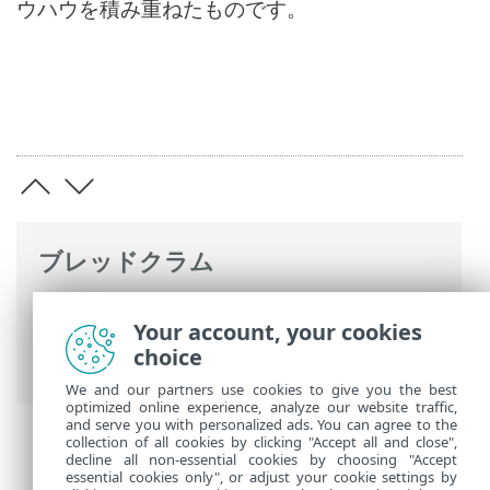
ウハウを積み重ねたものです。
ブレッドクラム
ESETオンラインヘルプ
>
ESET Endpoint
Your account, your cookies
Antivirus for Linux
>
概要
> リモートで
choice
ESET Endpoint Antivirus for Linuxを管理
We and our partners use cookies to give you the best
optimized online experience, analyze our website traffic,
and serve you with personalized ads. You can agree to the
collection of all cookies by clicking "Accept all and close",
decline all non-essential cookies by choosing "Accept
essential cookies only", or adjust your cookie settings by