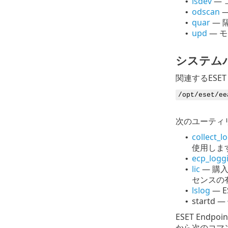
lsdev
— 
•
odscan
—
•
quar
— 
•
upd
— 
•
システム
関連するESET
/opt/eset/ee
次のユーティ
collect_l
•
使用しま
ecp_logg
•
lic
— 購
•
センスの
lslog
— E
•
startd
•
ESET End
から次のコマ