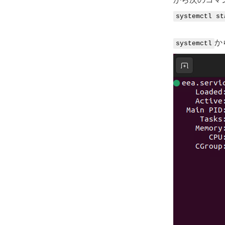
systemctl st
か
systemctl