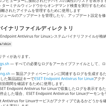
コンピューターに接続されたデバイスの属性のリストを表示す
 ターミナルウィンドウからオンデマンド検査を実行するため
隔離されたアイテムを管理するために使用します
モジュールのアップデートを管理したり、アップデート設定を
バイナリファイルディレクトリ
 Endpoint Antivirus for Linuxシステムバイナリファ
a/sbin
リティがあります。
ogs.sh
— すべての必要なログをアーカイブファイルとして、
す
ing.sh
— 製品アクティベーションに関連するログを生成する
入した製品認証キーで
ESET Endpoint Antivirus for Linux
アクテ
有効期間を確認するために使用します。
SET Endpoint Antivirus for Linuxで収集したログを表
 — 停止した場合、ESET Endpoint Antivirus for Lin
point Antivirus for Linuxサービスがアクティブで
ンドを実行します。