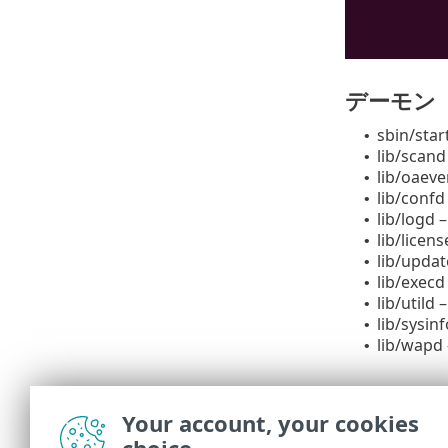
デーモン
sbin/
•
lib/sca
•
lib/o
•
lib/co
•
lib/lo
•
lib/l
•
lib/u
•
lib/exe
•
lib/ut
•
lib/sy
•
lib/wa
•
コマンド
Your account, your cookies
sbin/
lslo
•