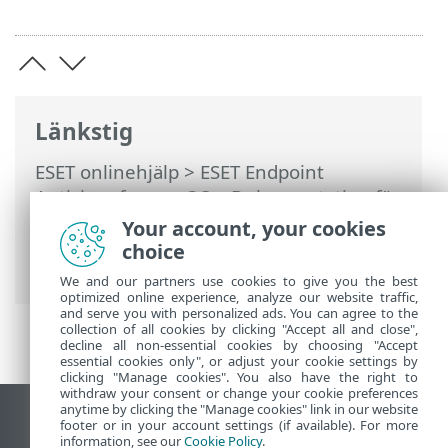
Länkstig
ESET onlinehjälp
>
ESET Endpoint
Antivirus for macOS
>
Dokumentation för
fjärrhanterade endpoints
>
Your account, your cookies
Produktkonfiguration i ESET PROTECT On-
choice
Prem
>
Verktyg
> Loggfiler
We and our partners use cookies to give you the best
optimized online experience, analyze our website traffic,
and serve you with personalized ads. You can agree to the
collection of all cookies by clicking "Accept all and close",
decline all non-essential cookies by choosing "Accept
essential cookies only", or adjust your cookie settings by
clicking "Manage cookies". You also have the right to
withdraw your consent or change your cookie preferences
anytime by clicking the "Manage cookies" link in our website
Visa skrivbords-webbplats
footer or in your account settings (if available). For more
information, see our
Cookie Policy
.