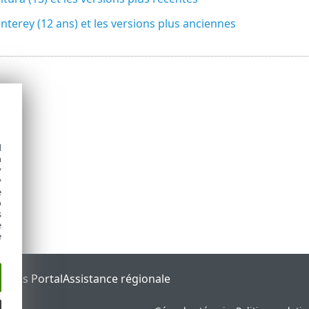
erey (12 ans) et les versions plus anciennes
d
h
y
y
e
o
s
e
e
tatus Portal
Assistance régionale