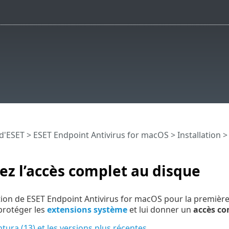
 d'ESET
>
ESET Endpoint Antivirus for macOS
>
Installation
> 
ez l’accès complet au disque
lation de ESET Endpoint Antivirus for macOS pour la première
protéger les
extensions système
et lui donner un
accès co
ura (13) et les versions plus récentes