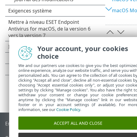
macOS Mont
Your account, your cookies
choice
We and our partners use cookies to give you the best optimize
online experience, analyze our website traffic, and serve you wit
personalized ads. You can agree to the collection of all cookies b
clicking "Accept all and close", decline all non-essential cookies b
choosing "Accept essential cookies only", or adjust your cooki
settings by clicking "Manage cookies". You also have the right t
withdraw your consent or change your cookie preference
anytime by clicking the "Manage cookies" link in our websit
footer or in your account settings (if available). For mor
information, see our
Cookie Policy
.
ACCEPT ALL AND CLOSE
End of Life
Base de connaissances ESET
Forum ESET
ESET S