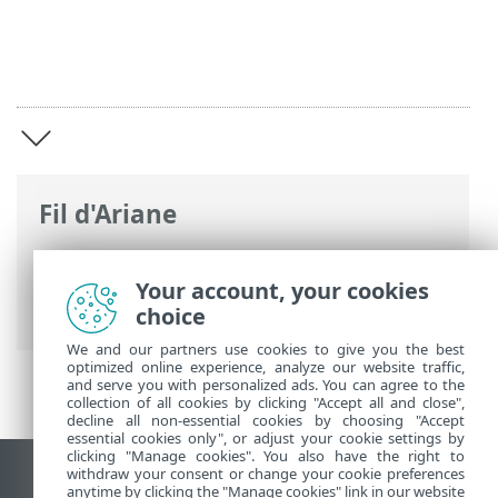
Fil d'Ariane
Aide en ligne d'ESET
>
ESET Endpoint
Antivirus for macOS
>
ESET Endpoint
Your account, your cookies
Antivirus for macOS
choice
We and our partners use cookies to give you the best
optimized online experience, analyze our website traffic,
and serve you with personalized ads. You can agree to the
collection of all cookies by clicking "Accept all and close",
decline all non-essential cookies by choosing "Accept
essential cookies only", or adjust your cookie settings by
clicking "Manage cookies". You also have the right to
withdraw your consent or change your cookie preferences
Afficher le site pour ordinateur de bureau
anytime by clicking the "Manage cookies" link in our website