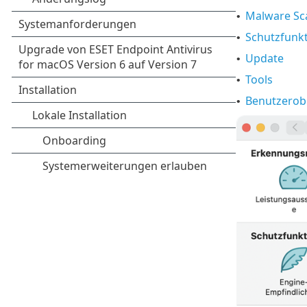
Malware Sc
•
Schutzfunk
•
Update
•
Tools
•
Benutzerob
•