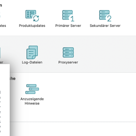
d
h
y
y
e
o
s
e
e