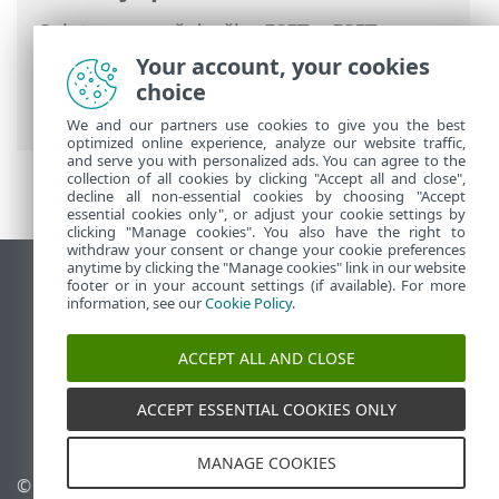
Spletna pomoč družbe ESET
>
ESET
Endpoint Antivirus
>
Your account, your cookies
Namestitev/nadgradnja
>
Namestitev
choice
(.msi)
> Napredna namestitev (.msi)
We and our partners use cookies to give you the best
optimized online experience, analyze our website traffic,
and serve you with personalized ads. You can agree to the
collection of all cookies by clicking "Accept all and close",
decline all non-essential cookies by choosing "Accept
essential cookies only", or adjust your cookie settings by
clicking "Manage cookies". You also have the right to
withdraw your consent or change your cookie preferences
anytime by clicking the "Manage cookies" link in our website
Prikaz mesta na namizju
footer or in your account settings (if available). For more
information, see our
Cookie Policy
.
End of Life
Zbirka znanja družbe ESET
ACCEPT ALL AND CLOSE
Forum družbe ESET
ESET Status Portal
ACCEPT ESSENTIAL COOKIES ONLY
Podpora v regiji
MANAGE COOKIES
© 1992 - 2026 ESET, spol. s r.
Upravljanje piškotkov