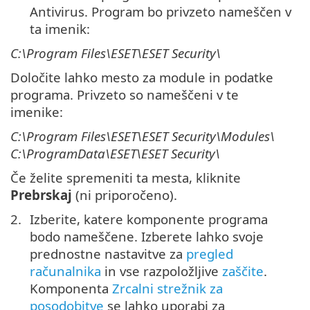
Antivirus. Program bo privzeto nameščen v
ta imenik:
C:\Program Files\ESET\ESET Security\
Določite lahko mesto za module in podatke
programa. Privzeto so nameščeni v te
imenike:
C:\Program Files\ESET\ESET Security\Modules\
C:\ProgramData\ESET\ESET Security\
Če želite spremeniti ta mesta, kliknite
Prebrskaj
(ni priporočeno).
Izberite, katere komponente programa
bodo nameščene. Izberete lahko svoje
prednostne nastavitve za
pregled
računalnika
in vse razpoložljive
zaščite
.
Komponenta
Zrcalni strežnik za
posodobitve
se lahko uporabi za