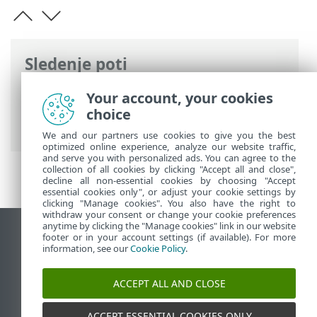
Sledenje poti
Spletna pomoč družbe ESET
>
ESET
Your account, your cookies
Endpoint Antivirus
>
Napredne nastavitve
choice
> Oddaljeno nadzorovanje in upravljanje
We and our partners use cookies to give you the best
optimized online experience, analyze our website traffic,
and serve you with personalized ads. You can agree to the
collection of all cookies by clicking "Accept all and close",
decline all non-essential cookies by choosing "Accept
essential cookies only", or adjust your cookie settings by
clicking "Manage cookies". You also have the right to
withdraw your consent or change your cookie preferences
anytime by clicking the "Manage cookies" link in our website
Prikaz mesta na namizju
footer or in your account settings (if available). For more
information, see our
Cookie Policy
.
End of Life
Zbirka znanja družbe ESET
ACCEPT ALL AND CLOSE
Forum družbe ESET
ESET Status Portal
ACCEPT ESSENTIAL COOKIES ONLY