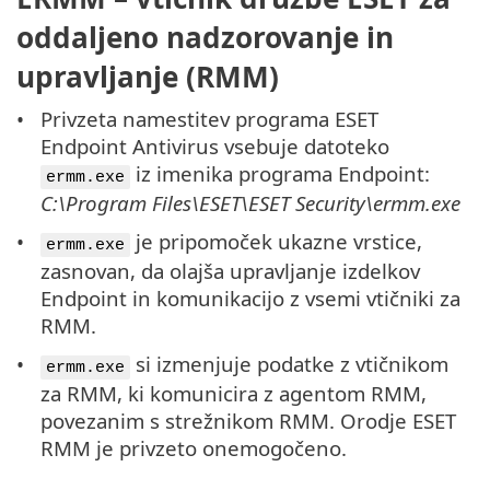
oddaljeno nadzorovanje in
upravljanje (RMM)
Privzeta namestitev programa ESET
Endpoint Antivirus vsebuje datoteko
iz imenika programa Endpoint:
ermm.exe
C:\Program Files\ESET\ESET Security\ermm.exe
je pripomoček ukazne vrstice,
ermm.exe
zasnovan, da olajša upravljanje izdelkov
Endpoint in komunikacijo z vsemi vtičniki za
RMM.
si izmenjuje podatke z vtičnikom
ermm.exe
za RMM, ki komunicira z agentom RMM,
povezanim s strežnikom RMM. Orodje ESET
RMM je privzeto onemogočeno.