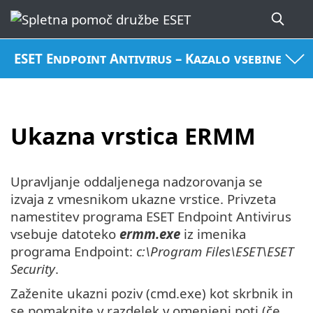
ESET Endpoint Antivirus – Kazalo vsebine
Ukazna vrstica ERMM
Upravljanje oddaljenega nadzorovanja se
izvaja z vmesnikom ukazne vrstice. Privzeta
namestitev programa ESET Endpoint Antivirus
vsebuje datoteko
ermm.exe
iz imenika
programa Endpoint:
c:\Program Files\ESET\ESET
Security
.
Zaženite ukazni poziv (cmd.exe) kot skrbnik in
se pomaknite v razdelek v omenjeni poti (če