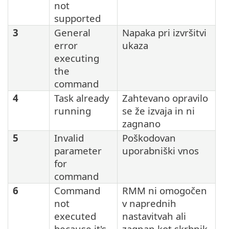
not
supported
3
General
Napaka pri izvršitvi
error
ukaza
executing
the
command
4
Task already
Zahtevano opravilo
running
se že izvaja in ni
zagnano
5
Invalid
Poškodovan
parameter
uporabniški vnos
for
command
6
Command
RMM ni omogočen
not
v naprednih
executed
nastavitvah ali
because it's
zagnan kot skrbnik