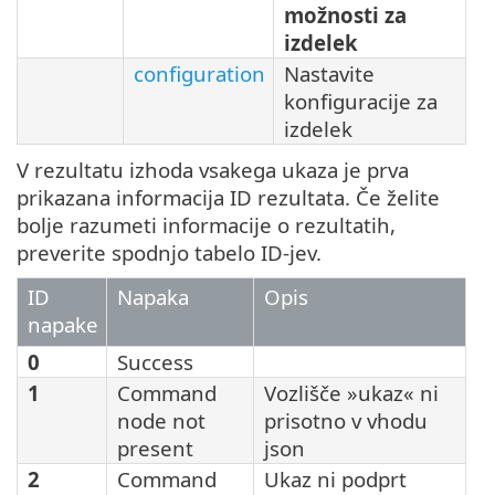
možnosti za
izdelek
configuration
Nastavite
konfiguracije za
izdelek
V rezultatu izhoda vsakega ukaza je prva
prikazana informacija ID rezultata. Če želite
bolje razumeti informacije o rezultatih,
preverite spodnjo tabelo ID-jev.
ID
Napaka
Opis
napake
0
Success
1
Command
Vozlišče »ukaz« ni
node not
prisotno v vhodu
present
json
2
Command
Ukaz ni podprt