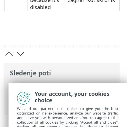
disabled
Sledenje poti
Spletna pomoč družbe ESET
>
ESET
Endpoint Antivirus
>
Napredne nastavitve
Your account, your cookies
>
Oddaljeno nadzorovanje in upravljanje
choice
> Ukazna vrstica ERMM
We and our partners use cookies to give you the best
optimized online experience, analyze our website traffic,
and serve you with personalized ads. You can agree to the
collection of all cookies by clicking "Accept all and close",
decline all non-essential cookies by choosing "Accept