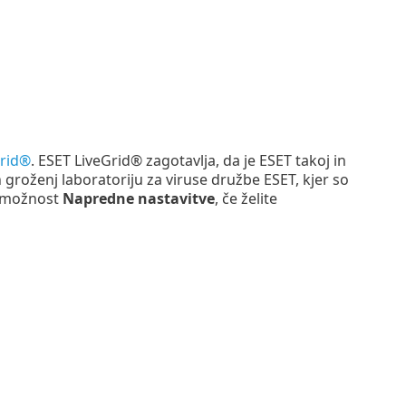
Grid®
. ESET LiveGrid® zagotavlja, da je ESET takoj in
 groženj laboratoriju za viruse družbe ESET, kjer so
e možnost
Napredne nastavitve
, če želite