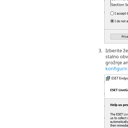
Izberite 
stalno obv
grožnje an
konfiguri