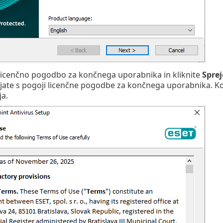
 licenčno pogodbo za končnega uporabnika in kliknite
Spre
njate s pogoji licenčne pogodbe za končnega uporabnika. Ko
a.