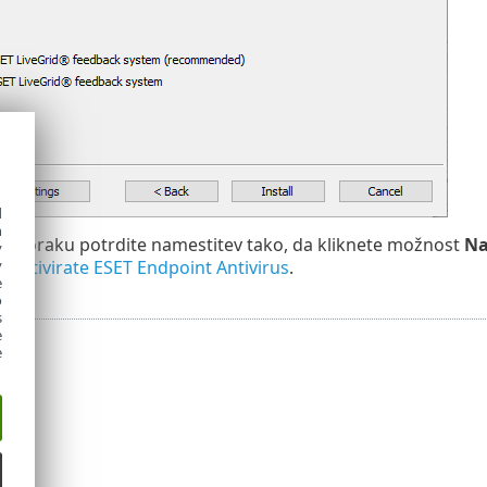
d
h
m koraku potrdite namestitev tako, da kliknete možnost
Na
y
da
aktivirate ESET Endpoint Antivirus
.
y
e
o
s
e
e