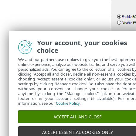
Your account, your cookies
choice
We and our partners use cookies to give you the best optimize
online experience, analyze our website traffic, and serve you wit
Pri zadnje
personalized ads. You can agree to the collection of all cookies b
pozvani, 
clicking "Accept all and close", decline all non-essential cookies b
choosing "Accept essential cookies only", or adjust your cooki
settings by clicking "Manage cookies". You also have the right t
withdraw your consent or change your cookie preference
anytime by clicking the "Manage cookies" link in our websit
footer or in your account settings (if available). For mor
information, see our
Cookie Policy
.
ACCEPT ALL AND CLOSE
ACCEPT ESSENTIAL COOKIES ONLY