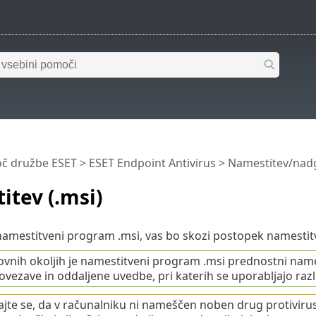
č družbe ESET
>
ESET Endpoint Antivirus
>
Namestitev/nad
tev (.msi)
amestitveni program .msi, vas bo skozi postopek namestitv
ovnih okoljih je namestitveni program .msi prednostni names
ovezave in oddaljene uvedbe, pri katerih se uporabljajo ra
ajte se, da v računalniku ni nameščen noben drug protiviru