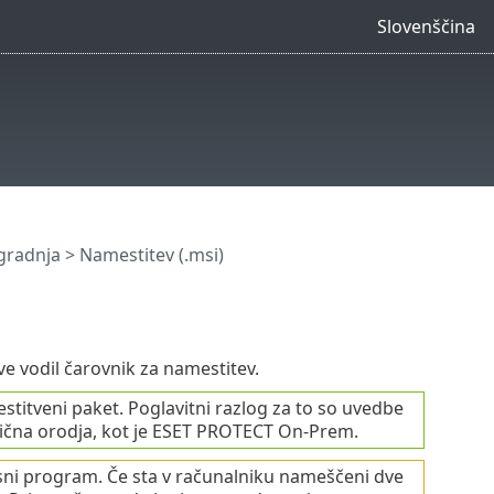
Slovenščina
gradnja
> Namestitev (.msi)
e vodil čarovnik za namestitev.
titveni paket. Poglavitni razlog za to so uvedbe
zlična orodja, kot je ESET PROTECT On-Prem.
sni program. Če sta v računalniku nameščeni dve