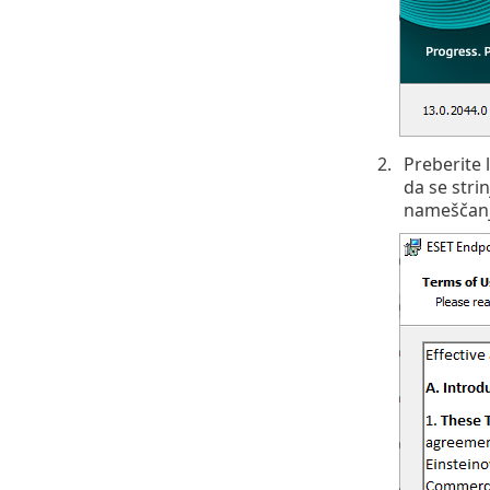
Preberite
da se stri
nameščanj