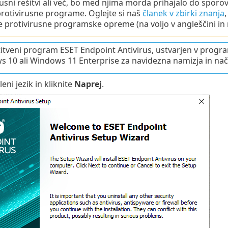
rusni rešitvi ali več, bo med njima morda prihajalo do sporo
rotivirusne programe. Oglejte si naš
članek v zbirki znanja
 protivirusne programske opreme (na voljo v angleščini in n
tveni program ESET Endpoint Antivirus, ustvarjen v prog
 10 ali Windows 11 Enterprise za navidezna namizja in nači
leni jezik in kliknite
Naprej
.