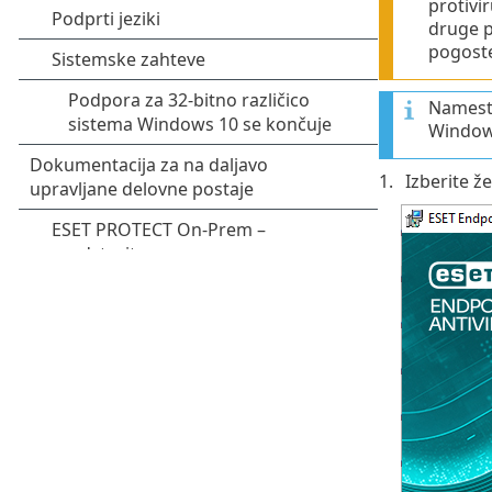
protivi
druge p
pogoste
Namesti
Windows
Izberite že