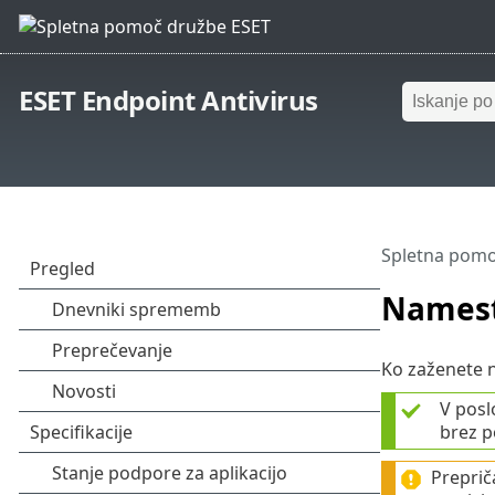
ESET Endpoint Antivirus
Spletna pomo
Namesti
Ko zaženete n
V posl
brez p
Preprič