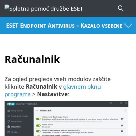
ESET Endpoint Antivirus – Kazalo vsebine
Računalnik
Za ogled pregleda vseh modulov zaščite
kliknite
Računalnik
v
glavnem oknu
programa
>
Nastavitve
: