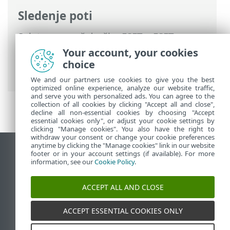
Sledenje poti
Spletna pomoč družbe ESET
>
ESET
Endpoint Antivirus
>
Uporaba programa
Your account, your cookies
ESET Endpoint Antivirus
>
Nastavitve
>
choice
Računalnik
We and our partners use cookies to give you the best
optimized online experience, analyze our website traffic,
and serve you with personalized ads. You can agree to the
collection of all cookies by clicking "Accept all and close",
decline all non-essential cookies by choosing "Accept
essential cookies only", or adjust your cookie settings by
clicking "Manage cookies". You also have the right to
withdraw your consent or change your cookie preferences
anytime by clicking the "Manage cookies" link in our website
Prikaz mesta na namizju
footer or in your account settings (if available). For more
information, see our
Cookie Policy
.
End of Life
Zbirka znanja družbe ESET
ACCEPT ALL AND CLOSE
Forum družbe ESET
ESET Status Portal
ACCEPT ESSENTIAL COOKIES ONLY
Podpora v regiji