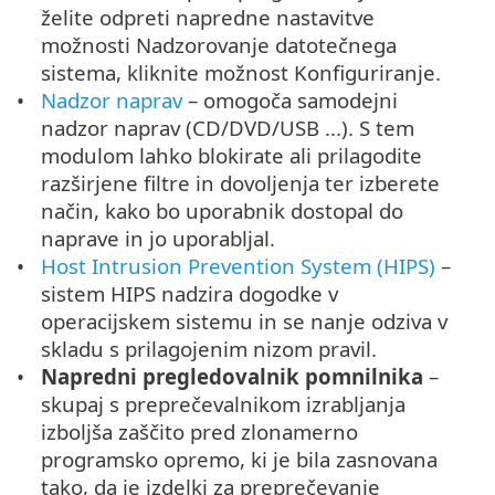
želite odpreti napredne nastavitve
možnosti Nadzorovanje datotečnega
sistema, kliknite možnost Konfiguriranje.
Nadzor naprav
– omogoča samodejni
nadzor naprav (CD/DVD/USB ...). S tem
modulom lahko blokirate ali prilagodite
razširjene filtre in dovoljenja ter izberete
način, kako bo uporabnik dostopal do
naprave in jo uporabljal.
Host Intrusion Prevention System (HIPS)
–
sistem HIPS nadzira dogodke v
operacijskem sistemu in se nanje odziva v
skladu s prilagojenim nizom pravil.
Napredni pregledovalnik pomnilnika
–
skupaj s preprečevalnikom izrabljanja
izboljša zaščito pred zlonamerno
programsko opremo, ki je bila zasnovana
tako, da je izdelki za preprečevanje