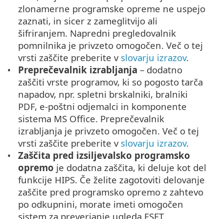
zlonamerne programske opreme ne uspejo
zaznati, in sicer z zameglitvijo ali
šifriranjem. Napredni pregledovalnik
pomnilnika je privzeto omogočen. Več o tej
vrsti zaščite preberite v
slovarju izrazov
.
Preprečevalnik izrabljanja
– dodatno
zaščiti vrste programov, ki so pogosto tarča
napadov, npr. spletni brskalniki, bralniki
PDF, e-poštni odjemalci in komponente
sistema MS Office. Preprečevalnik
izrabljanja je privzeto omogočen. Več o tej
vrsti zaščite preberite v
slovarju izrazov
.
Zaščita pred izsiljevalsko programsko
opremo
je dodatna zaščita, ki deluje kot del
funkcije HIPS. Če želite zagotoviti delovanje
zaščite pred programsko opremo z zahtevo
po odkupnini, morate imeti omogočen
sistem za preverjanje ugleda ESET