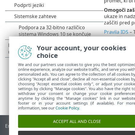
promet, ki bi l
Omogoči zaš
ukaze in nadz
zaščiti pred 
Pravila IDS
– 
izkoriščanj, 
Your account, your cookies
Vsi pomembni 
zaščite omrež
choice
We and our partners use cookies to give you the best optimize
online experience, analyze our website traffic, and serve you wit
personalized ads. You can agree to the collection of all cookies b
clicking "Accept all and close", decline all non-essential cookies b
choosing "Accept essential cookies only", or adjust your cooki
settings by clicking "Manage cookies". You also have the right t
withdraw your consent or change your cookie preference
anytime by clicking the "Manage cookies" link in our websit
footer or in your account settings (if available). For mor
information, see our
Cookie Policy
.
ACCEPT ALL AND CLOSE
End of Life
Zbirka znanja družbe ESET
Forum družbe ESET