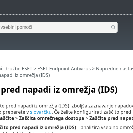
č družbe ESET
>
ESET Endpoint Antivirus
>
Napredne nastav
napadi iz omrežja (IDS)
 pred napadi iz omrežja (IDS)
ite pred napadi iz omrežja (IDS) izboljša zaznavanje napadov 
o preberete v
slovarčku
. Če želite konfigurirati zaščito pre
aščite
>
Zaščita omrežnega dostopa
>
Zaščita pred napad
ito pred napadi iz omrežja (IDS)
– analizira vsebino omrež