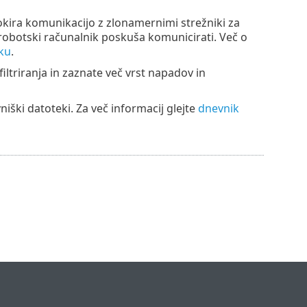
okira komunikacijo z zlonamernimi strežniki za
 robotski računalnik poskuša komunicirati. Več o
ku
.
triranja in zaznate več vrst napadov in
iški datoteki. Za več informacij glejte
dnevnik