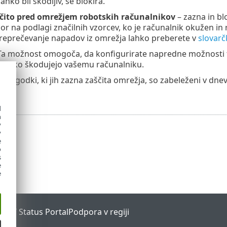
ahko bil škodljiv, se blokira.
čito pred omrežjem robotskih računalnikov
– zazna in bl
or na podlagi značilnih vzorcev, ko je računalnik okužen in
preprečevanje napadov iz omrežja lahko preberete v
slovarč
Ta možnost omogoča, da konfigurirate napredne možnosti fil
ki lahko škodujejo vašemu računalniku.
dogodki, ki jih zazna zaščita omrežja, so zabeleženi v dnevn
ja
.
d
h
y
y
e
o
s
e
e
ESET Status Portal
Podpora v regiji