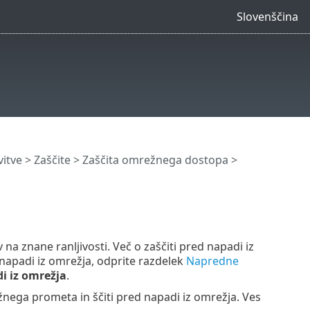
Slovenščina
itve
>
Zaščite
>
Zaščita omrežnega dostopa
>
na znane ranljivosti. Več o zaščiti pred napadi iz
d napadi iz omrežja, odprite razdelek
Napredne
i iz omrežja
.
nega prometa in ščiti pred napadi iz omrežja. Ves