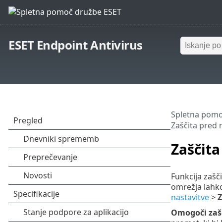
ESET Endpoint Antivirus
Spletna pomo
Zaščita pred 
Zaščita
Funkcija zašč
omrežja lahk
nastavitve
>
Z
Omogoči zašč