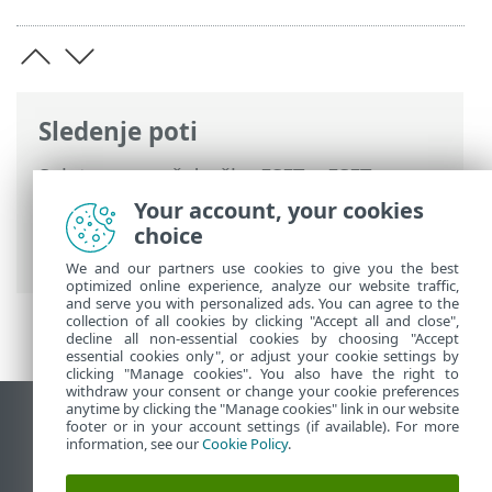
Sledenje poti
Spletna pomoč družbe ESET
>
ESET
Endpoint Antivirus
>
Uporaba programa
Your account, your cookies
ESET Endpoint Antivirus
>
Nastavitve
>
choice
Omrežje
> Dnevniki zaščite omrežja
We and our partners use cookies to give you the best
optimized online experience, analyze our website traffic,
and serve you with personalized ads. You can agree to the
collection of all cookies by clicking "Accept all and close",
decline all non-essential cookies by choosing "Accept
essential cookies only", or adjust your cookie settings by
clicking "Manage cookies". You also have the right to
withdraw your consent or change your cookie preferences
anytime by clicking the "Manage cookies" link in our website
Prikaz mesta na namizju
footer or in your account settings (if available). For more
information, see our
Cookie Policy
.
End of Life
Zbirka znanja družbe ESET