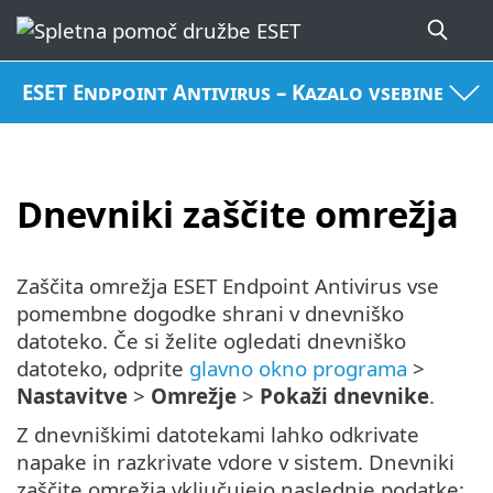
ESET Endpoint Antivirus – Kazalo vsebine
Dnevniki zaščite omrežja
Zaščita omrežja ESET Endpoint Antivirus vse
pomembne dogodke shrani v dnevniško
datoteko. Če si želite ogledati dnevniško
datoteko, odprite
glavno okno programa
>
Nastavitve
>
Omrežje
>
Pokaži dnevnike
.
Z dnevniškimi datotekami lahko odkrivate
napake in razkrivate vdore v sistem. Dnevniki
zaščite omrežja vključujejo naslednje podatke: