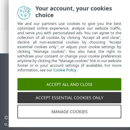
ESET Endpoint Antivirus
>
Nastavitve
>
Your account, your cookies
Omrežje
> Seznam začasno blokiranih
choice
naslovov IP
We and our partners use cookies to give you the best
optimized online experience, analyze our website traffic,
and serve you with personalized ads. You can agree to the
collection of all cookies by clicking "Accept all and close",
decline all non-essential cookies by choosing "Accept
essential cookies only", or adjust your cookie settings by
clicking "Manage cookies". You also have the right to
withdraw your consent or change your cookie preferences
anytime by clicking the "Manage cookies" link in our website
Prikaz mesta na namizju
footer or in your account settings (if available). For more
information, see our
Cookie Policy
.
End of Life
Zbirka znanja družbe ESET
ACCEPT ALL AND CLOSE
Forum družbe ESET
ESET Status Portal
ACCEPT ESSENTIAL COOKIES ONLY
Podpora v regiji
MANAGE COOKIES
© 1992 - 2026 ESET, spol. s r.
Upravljanje piškotkov
o. – Vse pravice pridržane.
Pravilnik o piškotkih