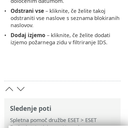
določenim datumom.
Odstrani vse
– kliknite, če želite takoj
odstraniti vse naslove s seznama blokiranih
naslovov.
Dodaj izjemo
– kliknite, če želite dodati
izjemo požarnega zidu v filtriranje IDS.
Sledenje poti
Spletna pomoč družbe ESET
>
ESET
Endpoint Antivirus
>
Uporaba programa