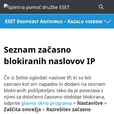
ESET Endpoint Antivirus – Kazalo vsebine
Seznam začasno
blokiranih naslovov IP
Če si želite ogledati naslove IP, ki so bili
zaznani kot viri napadov in dodani na seznam
blokiranih pošiljateljev, tako da je povezava z
njimi za določeno časovno obdobje blokirana,
odprite
glavno okno programa
>
Nastavitve
>
Zaščita omrežja
>
Razrešitev začasno