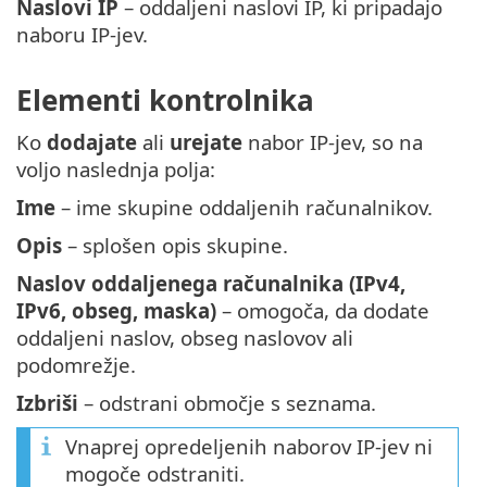
Naslovi IP
– oddaljeni naslovi IP, ki pripadajo
naboru IP-jev.
Elementi kontrolnika
Ko
dodajate
ali
urejate
nabor IP-jev, so na
voljo naslednja polja:
Ime
– ime skupine oddaljenih računalnikov.
Opis
– splošen opis skupine.
Naslov oddaljenega računalnika (IPv4,
IPv6, obseg, maska)
– omogoča, da dodate
oddaljeni naslov, obseg naslovov ali
podomrežje.
Izbriši
– odstrani območje s seznama.
Vnaprej opredeljenih naborov IP-jev ni
mogoče odstraniti.