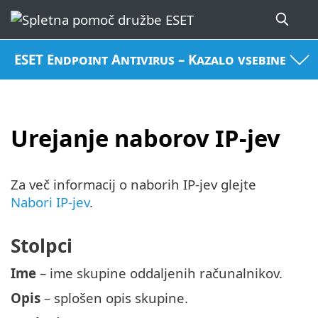
ESET Endpoint Antivirus – Kazalo vsebine
Urejanje naborov IP-jev
Za več informacij o naborih IP-jev glejte
Nabori IP-jev
.
Stolpci
Ime
– ime skupine oddaljenih računalnikov.
Opis
– splošen opis skupine.