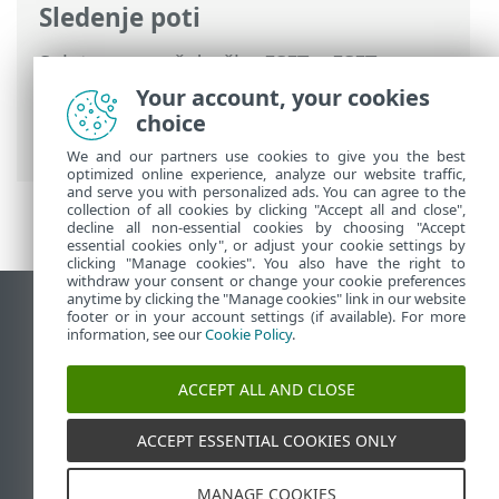
Sledenje poti
Spletna pomoč družbe ESET
>
ESET
Endpoint Antivirus
>
Napredne nastavitve
Your account, your cookies
>
Zaščite
>
Zaščita omrežnega dostopa
>
choice
Nabori IP-jev
> Urejanje naborov IP-jev
We and our partners use cookies to give you the best
optimized online experience, analyze our website traffic,
and serve you with personalized ads. You can agree to the
collection of all cookies by clicking "Accept all and close",
decline all non-essential cookies by choosing "Accept
essential cookies only", or adjust your cookie settings by
clicking "Manage cookies". You also have the right to
withdraw your consent or change your cookie preferences
anytime by clicking the "Manage cookies" link in our website
Prikaz mesta na namizju
footer or in your account settings (if available). For more
information, see our
Cookie Policy
.
End of Life
Zbirka znanja družbe ESET
ACCEPT ALL AND CLOSE
Forum družbe ESET
ESET Status Portal
ACCEPT ESSENTIAL COOKIES ONLY
Podpora v regiji
MANAGE COOKIES