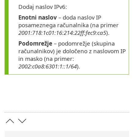
Dodaj naslov IPv6:
Enotni naslov
– doda naslov IP
posameznega računalnika (na primer
2001:718:1c01:16:214:22ff:fec9:ca5
).
Podomrežje
– podomrežje (skupina
računalnikov) je določeno z naslovom IP
in masko (na primer:
2002:c0a8:6301:1::1/64
).