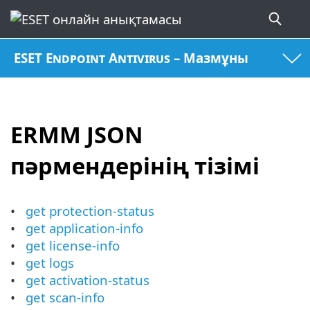
ESET Endpoint Antivirus – Мазмұны
ERMM JSON
пәрмендерінің тізімі
get protection-status
get application-info
get license-info
get logs
get activation-status
get scan-info