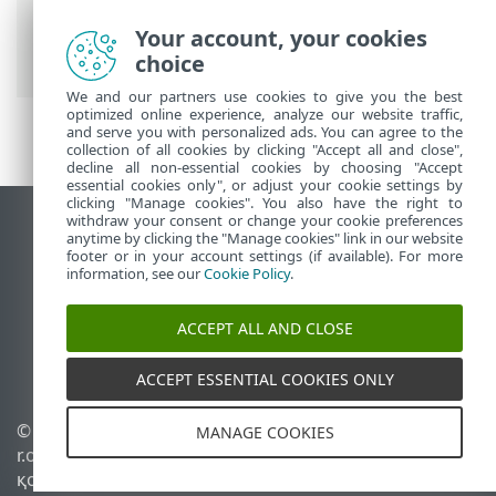
Endpoint Antivirus
>
Кеңейтілген орнату
>
Қашықтан бақылау және басқару
>
Your account, your cookies
ERMM JSON пәрмендерінің тізімі
choice
We and our partners use cookies to give you the best
optimized online experience, analyze our website traffic,
and serve you with personalized ads. You can agree to the
collection of all cookies by clicking "Accept all and close",
decline all non-essential cookies by choosing "Accept
essential cookies only", or adjust your cookie settings by
clicking "Manage cookies". You also have the right to
withdraw your consent or change your cookie preferences
Жұмыс үстеліндегі сайтты қарау
anytime by clicking the "Manage cookies" link in our website
footer or in your account settings (if available). For more
End of Life
information, see our
Cookie Policy
.
ESET білім қоры
ESET форумы
ACCEPT ALL AND CLOSE
ESET Status Portal
Аймақтық қолдау
ACCEPT ESSENTIAL COOKIES ONLY
© 1992 - 2026 ESET, spol. s
Cookie файлдарын
MANAGE COOKIES
r.o. - Барлық құқықтары
басқару
қорғалған.
Cookie саясаты