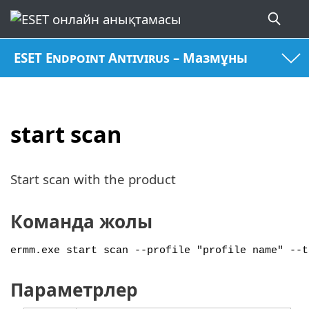
ESET Endpoint Antivirus – Мазмұны
start scan
Start scan with the product
Команда жолы
ermm.exe start scan --profile "profile name" --t
Параметрлер