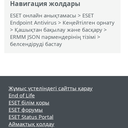
Навигация жолдары
ESET онлайн анықтамасы
>
ESET
Endpoint Antivirus
>
Кеңейтілген орнату
>
Қашықтан бақылау және басқару
>
ERMM JSON пәрмендерінің тізімі
>
белсендіруді бастау
Жұмыс үстеліндегі сайтты қарау
End of Life
ESET білім қоры
ESET форумы
ESET Status Portal
Аймақтық қолдау