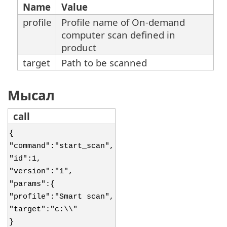
Name
Value
profile
Profile name of On-demand
computer scan defined in
product
target
Path to be scanned
Мысал
call
{
"command":"start_scan",
"id":1,
"version":"1",
"params":{
"profile":"Smart scan",
"target":"c:\\"
}