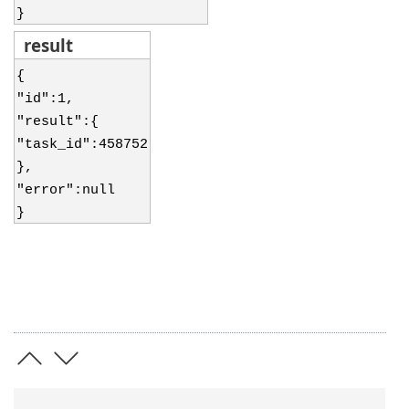
}
result
{
"id":1,
"result":{
"task_id":458752
},
"error":null
}