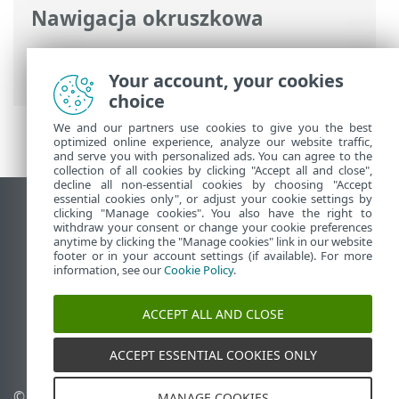
Nawigacja okruszkowa
Pomoc online ESET
>
ESET Endpoint
Antivirus
>
Przegląd
Your account, your cookies
choice
We and our partners use cookies to give you the best
optimized online experience, analyze our website traffic,
and serve you with personalized ads. You can agree to the
collection of all cookies by clicking "Accept all and close",
decline all non-essential cookies by choosing "Accept
essential cookies only", or adjust your cookie settings by
Wyświetl witrynę internetową dla
clicking "Manage cookies". You also have the right to
withdraw your consent or change your cookie preferences
komputerów
anytime by clicking the "Manage cookies" link in our website
footer or in your account settings (if available). For more
End of Life
information, see our
Cookie Policy
.
Baza wiedzy ESET
Forum ESET
ACCEPT ALL AND CLOSE
ESET Status Portal
Pomoc regionalna
ACCEPT ESSENTIAL COOKIES ONLY
© 1992 - 2026 ESET, spol. s
Zarządzaj plikami cookie
MANAGE COOKIES