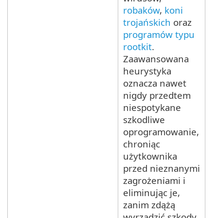
robaków
,
koni
trojańskich
oraz
programów typu
rootkit
.
Zaawansowana
heurystyka
oznacza nawet
nigdy przedtem
niespotykane
szkodliwe
oprogramowanie,
chroniąc
użytkownika
przed nieznanymi
zagrożeniami i
eliminując je,
zanim zdążą
wyrządzić szkody.