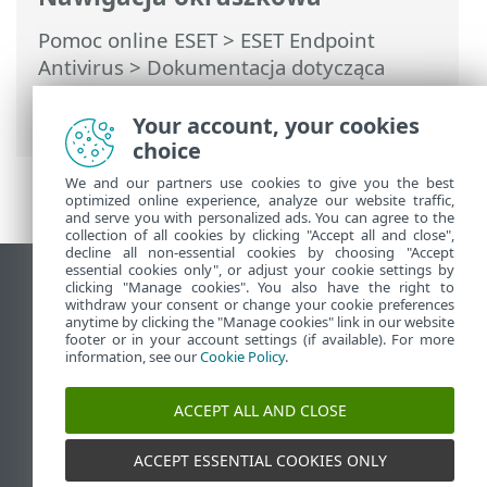
Pomoc online ESET
>
ESET Endpoint
Antivirus
>
Dokumentacja dotycząca
punktów końcowych zarządzanych
zdalnie
Your account, your cookies
choice
We and our partners use cookies to give you the best
optimized online experience, analyze our website traffic,
and serve you with personalized ads. You can agree to the
collection of all cookies by clicking "Accept all and close",
decline all non-essential cookies by choosing "Accept
essential cookies only", or adjust your cookie settings by
Wyświetl witrynę internetową dla
clicking "Manage cookies". You also have the right to
withdraw your consent or change your cookie preferences
komputerów
anytime by clicking the "Manage cookies" link in our website
footer or in your account settings (if available). For more
End of Life
information, see our
Cookie Policy
.
Baza wiedzy ESET
Forum ESET
ACCEPT ALL AND CLOSE
ESET Status Portal
Pomoc regionalna
ACCEPT ESSENTIAL COOKIES ONLY