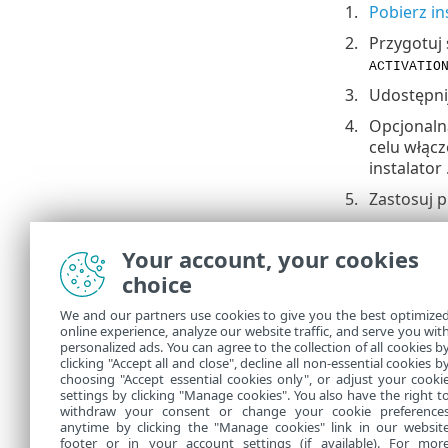
Pobierz in
Przygotuj
ACTIVATIO
Udostępnij
Opcjonaln
celu włąc
instalator 
Zastosuj p
W prz
Zada
Your account, your cookies
choice
Jeśli n
punktów
We and our partners use cookies to give you the best optimize
systema
online experience, analyze our website traffic, and serve you wit
personalized ads. You can agree to the collection of all cookies b
uzyskać
clicking "Accept all and close", decline all non-essential cookies b
choosing "Accept essential cookies only", or adjust your cooki
settings by clicking "Manage cookies". You also have the right t
withdraw your consent or change your cookie preference
anytime by clicking the "Manage cookies" link in our websit
footer or in your account settings (if available). For mor