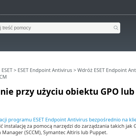
 ESET
>
ESET Endpoint Antivirus
>
Wdróż ESET Endpoint Anti
CCM
nie przy użyciu obiektu GPO lu
lacji programu ESET Endpoint Antivirus bezpośrednio na klie
 instalację za pomocą narzędzi do zarządzania takich jak 
 Manager (SCCM), Symantec Altiris lub Puppet.