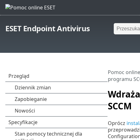
ESET Endpoint Antivirus
Pomoc online
programu S
Wdraża
SCCM
Oprócz
insta
przeprowadzić
Configuration