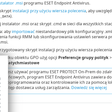
stalator .msi
programu ESET Endpoint Antivirus.
 skrypt
instalacji przy użyciu wiersza polecenia
, aby uwzględ
).
N_DATA
 instalator .msi oraz skrypt .cmd w sieci dla wszystkich stac
a: aby
importować
niestandardowy plik konfiguracyjny .xml
zenia funkcji RMM lub skonfigurowania ustawień serwera pr
.msi.
rzygotowany skrypt instalacji przy użyciu wiersza polece
ypadku obiektu GPO użyj opcji
Preferencje grupy polityk
nie natychmiastowe
ie chcesz używać programu ESET PROTECT On-Prem do zdal
 końcowych, program ESET Endpoint Antivirus zawiera do
d
mi oprogramowania oraz kontrolowanie ich za pomocą lok
h
y
 dostęp dostawca usług zarządzania.
Dowiedz się więcej
y
e
o
s
e
e