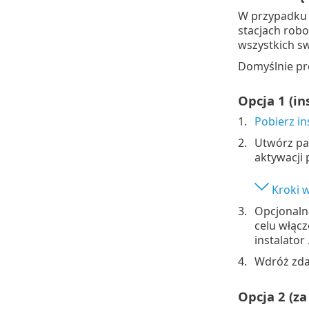
W przypadku 
stacjach robo
wszystkich s
Domyślnie pro
Opcja 1 (i
Pobierz in
Utwórz pak
aktywacji
Kroki 
Opcjonaln
celu włąc
instalator 
Wdróż zdal
Opcja 2 (z