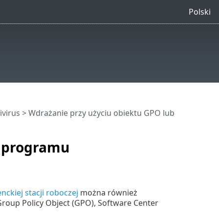
Polski
virus > Wdrażanie przy użyciu obiektu GPO lub
b programu
nckiej stacji roboczej
można również
Group Policy Object (GPO), Software Center