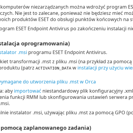
komputerów niezarządzanych można wdrożyć program ESET 
czych. Nie jest to zalecane, ponieważ nie będziesz mieć mo
woich produktów ESET do obsługi punktów końcowych na st
gram ESET Endpoint Antivirus po zakończeniu instalacji nie
nstalacja oprogramowania)
stalator .msi
programu ESET Endpoint Antivirus.
iet transformacji .mst z pliku .msi (na przykład za pomoc
 produktu (patrz
w
instalacji przy użyciu wi
ACTIVATION_DATA
wymagane do utworzenia pliku .mst w Orca
a: aby
importować
niestandardowy plik konfiguracyjny .xml
zenia funkcji RMM lub skonfigurowania ustawień serwera pr
.msi.
nie instalator .msi, używając pliku .mst za pomocą GPO (
a pomocą zaplanowanego zadania)