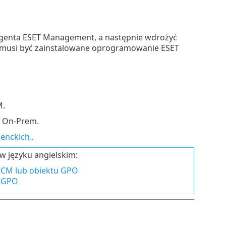
genta ESET Management, a następnie wdrożyć
i musi być zainstalowane oprogramowanie ESET
M.
 On-Prem.
enckich.
.
w języku angielskim:
CCM lub obiektu GPO
u GPO