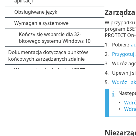
Zarządza
W przypadku 
program ESET
PROTECT On-
Pobierz
au
Przygotuj
Wdróż age
Upewnij si
Wdróż i a
Następu
Wdró
Wdra
Niezarzą