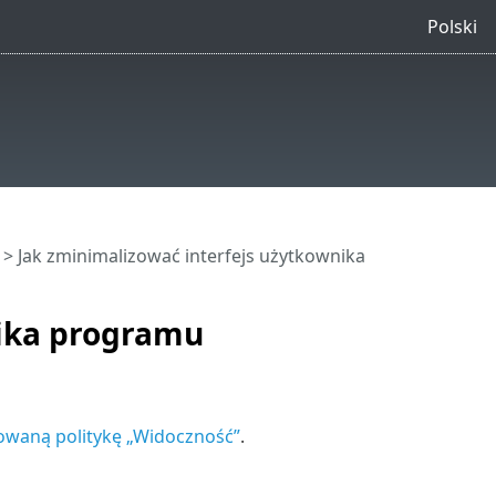
Polski
> Jak zminimalizować interfejs użytkownika
nika programu
owaną politykę „Widoczność”
.