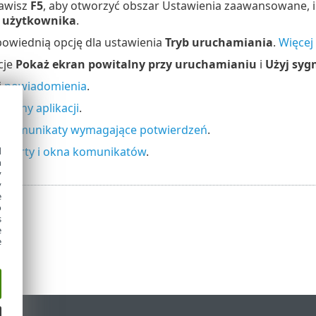
lawisz
F5
, aby otworzyć obszar Ustawienia zaawansowane, i
u użytkownika
.
owiednią opcję dla ustawienia
Tryb uruchamiania
.
Więcej
cje
Pokaż ekran powitalny przy uruchamianiu
i
Użyj sy
j
powiadomienia
.
j
stany aplikacji
.
j
komunikaty wymagające potwierdzeń
.
j
alerty i okna komunikatów
.
d
h
y
y
e
o
s
e
e