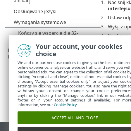
Naciśnij k
interfejs
Ustaw odp
Wyłącz op
Konfiguru
Konfiguru
Your account, your cookies
choice
Konfiguru
Konfiguru
We and our partners use cookies to give you the best optimize
online experience, analyze our website traffic, and serve you wit
personalized ads. You can agree to the collection of all cookies b
clicking "Accept all and close", decline all non-essential cookies b
choosing "Accept essential cookies only", or adjust your cooki
settings by clicking "Manage cookies". You also have the right t
withdraw your consent or change your cookie preference
anytime by clicking the "Manage cookies" link in our websit
footer or in your account settings (if available). For mor
information, see our
Cookie Policy
.
ACCEPT ALL AND CLOSE