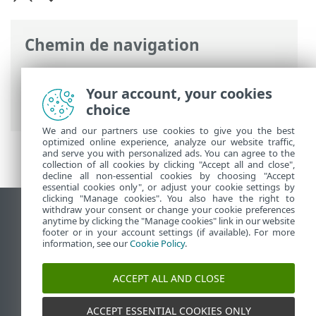
Chemin de navigation
Aide en ligne ESET
>
ESET Endpoint
Antivirus
>
Configuration avancée
>
Your account, your cookies
Protections
> Protection dans le cloud
choice
We and our partners use cookies to give you the best
optimized online experience, analyze our website traffic,
and serve you with personalized ads. You can agree to the
collection of all cookies by clicking "Accept all and close",
decline all non-essential cookies by choosing "Accept
essential cookies only", or adjust your cookie settings by
clicking "Manage cookies". You also have the right to
withdraw your consent or change your cookie preferences
Afficher le site des postes de travail
anytime by clicking the "Manage cookies" link in our website
footer or in your account settings (if available). For more
End of Life
information, see our
Cookie Policy
.
Base de connaissances ESET
Forum ESET
ACCEPT ALL AND CLOSE
ESET Status Portal
Support régional
ACCEPT ESSENTIAL COOKIES ONLY