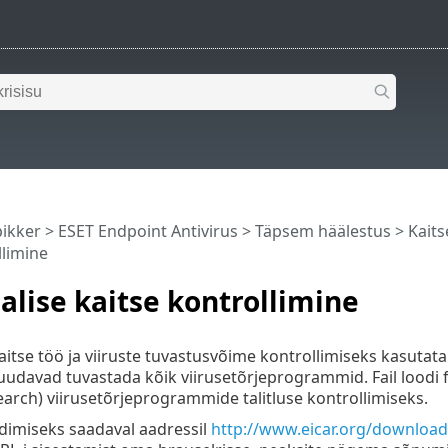
pikker
>
ESET Endpoint Antivirus
>
Täpsem häälestus
>
Kaits
llimine
alise kaitse kontrollimine
aitse töö ja viiruste tuvastusvõime kontrollimiseks kasutata
e suudavad tuvastada kõik viirusetõrjeprogrammid. Fail lood
earch) viirusetõrjeprogrammide talitluse kontrollimiseks.
aadimiseks saadaval aadressil
http://www.eicar.org/download