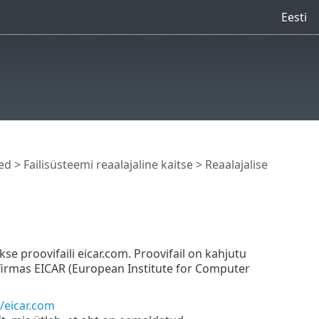
Eesti
ed
>
Failisüsteemi reaalajaline kaitse
> Reaalajalise
kse proovifaili eicar.com. Proovifail on kahjutu
i firmas EICAR (European Institute for Computer
/eicar.com