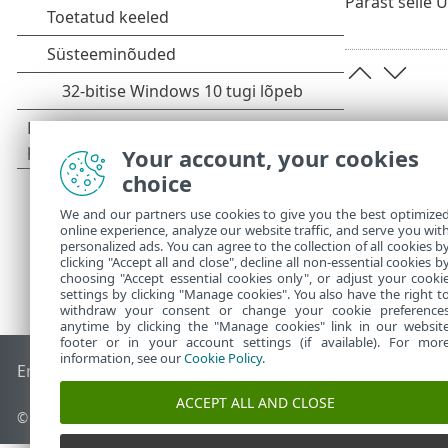
Pärast selle 
Your account, your cookies
choice
We and our partners use cookies to give you the best optimize
online experience, analyze our website traffic, and serve you wit
personalized ads. You can agree to the collection of all cookies b
clicking "Accept all and close", decline all non-essential cookies b
choosing "Accept essential cookies only", or adjust your cooki
settings by clicking "Manage cookies". You also have the right t
withdraw your consent or change your cookie preference
anytime by clicking the "Manage cookies" link in our websit
footer or in your account settings (if available). For mor
information, see our
Cookie Policy
.
End of Life
ESET-i teabebaas
ESET-i foorum
ESET Status Por
ACCEPT ALL AND CLOSE
© 1992 - 2026 ESET, spol. s r.o. – kõik õigused on kaitstud.