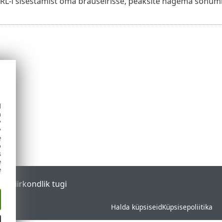
URL-i sisestamist oma brauselrisse, peaksite nägema sõnumi
d
h
y
y
e
o
s
e
e
tal
Piirkondlik tugi
Halda küpsiseid
Küpsisepoliitika