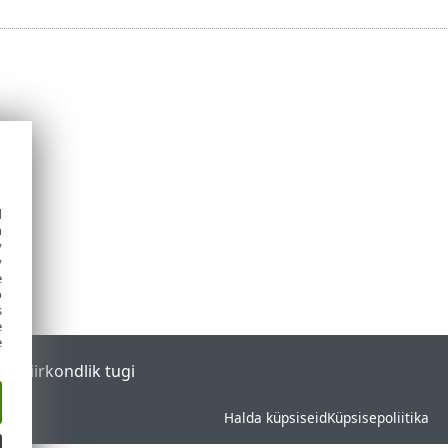
d
h
y
y
e
o
s
e
e
tal
Piirkondlik tugi
Halda küpsiseid
Küpsisepoliitika