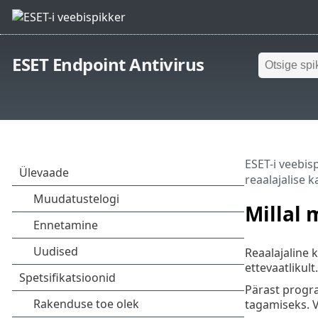
ESET Endpoint Antivirus
ESET-i veebis
reaalajalise k
Millal 
Reaalajaline k
ettevaatlikul
Pärast progra
tagamiseks. 