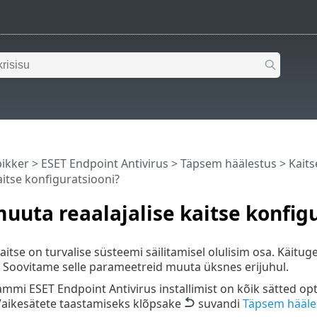
pikker
>
ESET Endpoint Antivirus
>
Täpsem häälestus
>
Kaits
aitse konfiguratsiooni?
muuta reaalajalise kaitse konfig
aitse on turvalise süsteemi säilitamisel olulisim osa. Käitug
t. Soovitame selle parameetreid muuta üksnes erijuhul.
mmi ESET Endpoint Antivirus installimist on kõik sätted 
Vaikesätete taastamiseks klõpsake
suvandi
Täpsem hääle