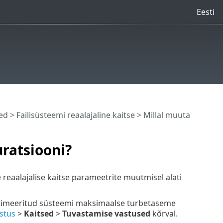
Eesti
ed
>
Failisüsteemi reaalajaline kaitse
> Millal muuta
uratsiooni?
e reaalajalise kaitse parameetrite muutmisel alati
optimeeritud süsteemi maksimaalse turbetaseme
stus
>
Kaitsed
>
Tuvastamise vastused
kõrval.