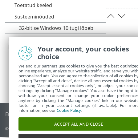
Your account, your cookies
choice
We and our partners use cookies to give you the best optimize
online experience, analyze our website traffic, and serve you wit
personalized ads. You can agree to the collection of all cookies b
clicking "Accept all and close", decline all non-essential cookies b
choosing "Accept essential cookies only", or adjust your cooki
settings by clicking "Manage cookies". You also have the right t
withdraw your consent or change your cookie preference
anytime by clicking the "Manage cookies" link in our websit
footer or in your account settings (if available). For mor
information, see our
Cookie Policy
.
End of Life
ESET-i teabebaas
ESET-i foorum
ESET Status Por
ACCEPT ALL AND CLOSE
© 1992 - 2026 ESET, spol. s r.o. – kõik õigused on kaitstud.