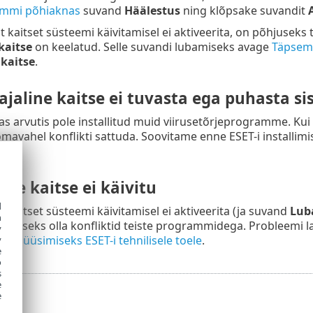
ammi põhiaknas
suvand
Häälestus
ning klõpsake suvandit
st kaitset süsteemi käivitamisel ei aktiveerita, on põhjuseks 
kaitse
on keelatud. Selle suvandi lubamiseks avage
Täpsem
ikaitse
.
ajaline kaitse ei tuvasta ega puhasta s
kas arvutis pole installitud muid viirusetõrjeprogramme. Kui
mavahel konflikti sattuda. Soovitame enne ESET-i installim
ine kaitse ei käivitu
d
st kaitset süsteemi käivitamisel ei aktiveerita (ja suvand
Luba
h
põhjuseks olla konfliktid teiste programmidega. Probleemi
y
analüüsimiseks ESET-i tehnilisele toele
.
y
e
o
s
e
e