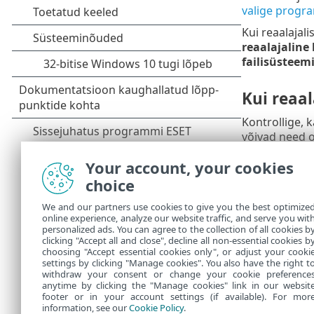
valige progr
Kui reaalajali
reaalajaline 
failisüsteem
Kui reaal
Kontrollige, 
võivad need o
desinstallida.
Your account, your cookies
choice
Reaalajal
We and our partners use cookies to give you the best optimize
Kui reaalajali
online experience, analyze our website traffic, and serve you wit
võivad selle 
personalized ads. You can agree to the collection of all cookies b
edastage see 
clicking "Accept all and close", decline all non-essential cookies b
choosing "Accept essential cookies only", or adjust your cooki
settings by clicking "Manage cookies". You also have the right t
withdraw your consent or change your cookie preference
anytime by clicking the "Manage cookies" link in our websit
footer or in your account settings (if available). For mor
information, see our
Cookie Policy
.