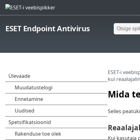
ESET Endpoint Antivirus
ESET-i veebis
kui reaalajali
Mida te
Selles peatük
Reaalajal
Kui kasutaja 