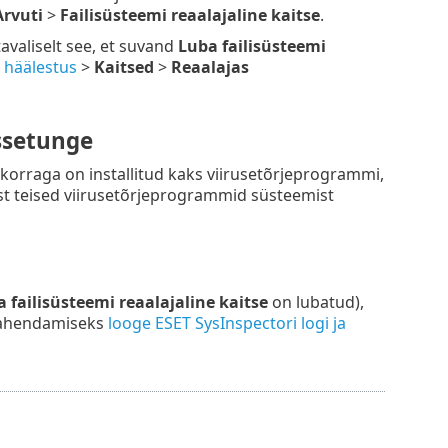
Arvuti
>
Failisüsteemi reaalajaline kaitse
.
tavaliselt see, et suvand
Luba failisüsteemi
 häälestus
>
Kaitsed
>
Reaalajas
issetunge
 korraga on installitud kaks viirusetõrjeprogrammi,
ist teised viirusetõrjeprogrammid süsteemist
 failisüsteemi reaalajaline kaitse
on lubatud),
 lahendamiseks
looge ESET SysInspectori logi ja