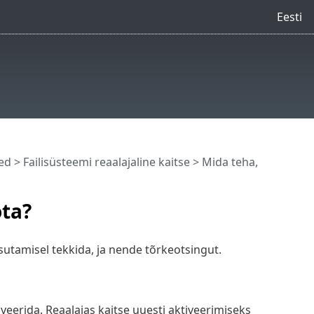
Eesti
ed
>
Failisüsteemi reaalajaline kaitse
> Mida teha,
öta?
asutamisel tekkida, ja nende tõrkeotsingut.
veerida. Reaalajas kaitse uuesti aktiveerimiseks